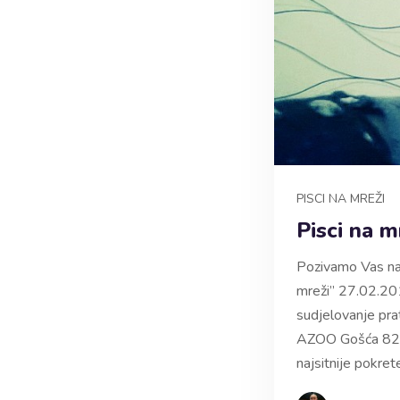
PISCI NA MREŽI
Pisci na m
Pozivamo Vas na
mreži” 27.02.20
sudjelovanje pra
AZOO Gošća 82. pr
najsitnije pokret