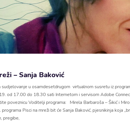
reži – Sanja Baković
 sudjelovanje u osamdesetdrugom virtualnom susretu iz program
19. od 17.00 do 18.30 sati Internetom i servisom Adobe Connec
tite poveznicu Voditelji programa: Mirela Barbaroša – Šikić i Miro
ograma Pisci na mreži bit će Sanja Baković, pjesnikinja koja „briž
e, pregibe,