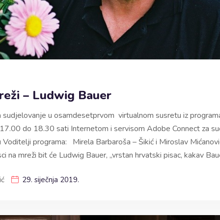
mreži – Ludwig Bauer
 sudjelovanje u osamdesetprvom virtualnom susretu iz program
17.00 do 18.30 sati Internetom i servisom Adobe Connect za su
u Voditelji programa: Mirela Barbaroša – Šikić i Miroslav Mićan
i na mreži bit će Ludwig Bauer, „vrstan hrvatski pisac, kakav Baue
ić
29. siječnja 2019.