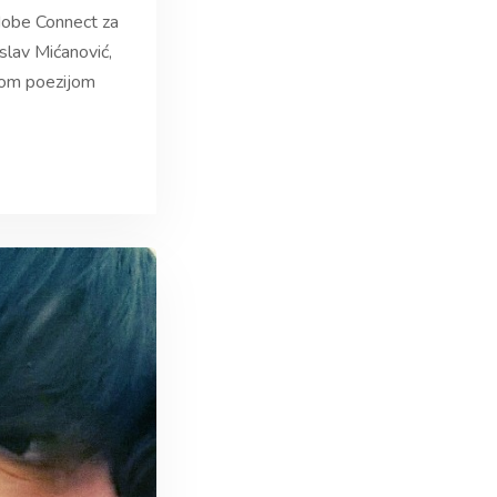
dobe Connect za
slav Mićanović,
ojom poezijom