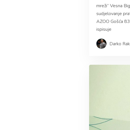
mreži” Vesna Bi
sudjelovanje pra
AZOO Gošća 83. p
ispisuje
Darko Rak