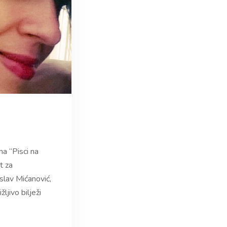
a “Pisci na
t za
slav Mićanović,
ljivo bilježi