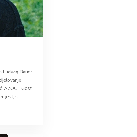
a Ludwig Bauer
djelovanje
ović, AZOO Gost
r jest, s