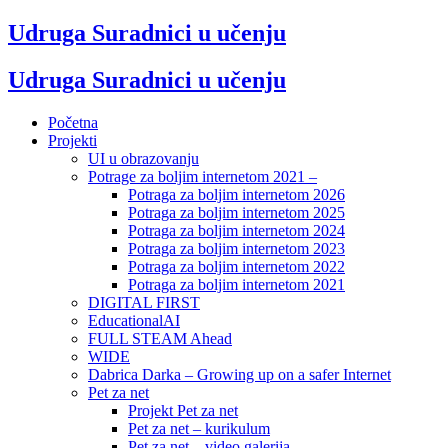
Udruga Suradnici u učenju
Udruga Suradnici u učenju
Početna
Projekti
UI u obrazovanju
Potrage za boljim internetom 2021 –
Potraga za boljim internetom 2026
Potraga za boljim internetom 2025
Potraga za boljim internetom 2024
Potraga za boljim internetom 2023
Potraga za boljim internetom 2022
Potraga za boljim internetom 2021
DIGITAL FIRST
EducationalAI
FULL STEAM Ahead
WIDE
Dabrica Darka – Growing up on a safer Internet
Pet za net
Projekt Pet za net
Pet za net – kurikulum
Pet za net – video galerija