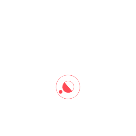
Dabar – međunarodna radionica 2026
22. međunarodna radionica Bebras održana je od 10. do
15....
Read More
22. svibnja 2026.
Kazališna predstava “Internet genijalac”
u Osnovnoj školi Veliki Bukovec i
Osnovnoj školi Tužno.
U ponedjeljak, 4. svibnja 2026., Triko Cirkus Teatar
posjetio je...
Read More
18. svibnja 2026.