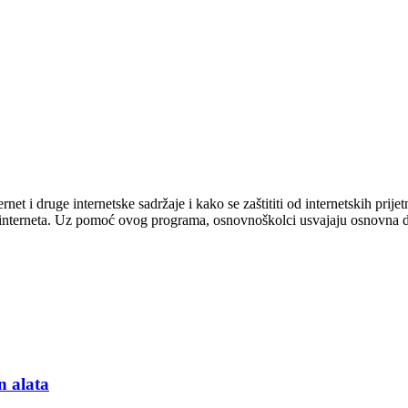
nternet i druge internetske sadržaje i kako se zaštititi od internetskih p
 interneta. Uz pomoć ovog programa, osnovnoškolci usvajaju osnovna dig
n alata