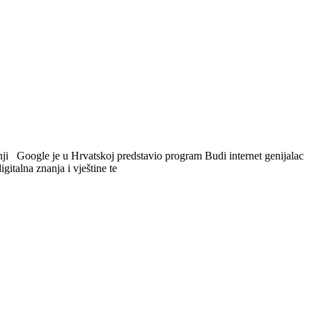
rijetnji Google je u Hrvatskoj predstavio program Budi internet genijalac
italna znanja i vještine te