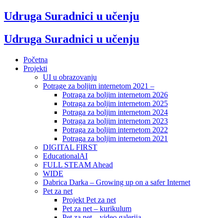
Udruga Suradnici u učenju
Udruga Suradnici u učenju
Početna
Projekti
UI u obrazovanju
Potrage za boljim internetom 2021 –
Potraga za boljim internetom 2026
Potraga za boljim internetom 2025
Potraga za boljim internetom 2024
Potraga za boljim internetom 2023
Potraga za boljim internetom 2022
Potraga za boljim internetom 2021
DIGITAL FIRST
EducationalAI
FULL STEAM Ahead
WIDE
Dabrica Darka – Growing up on a safer Internet
Pet za net
Projekt Pet za net
Pet za net – kurikulum
Pet za net – video galerija