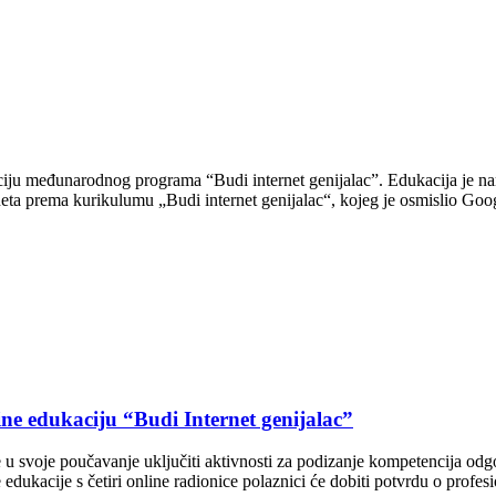
iju međunarodnog programa “Budi internet genijalac”. Edukacija je nami
ta prema kurikulumu „Budi internet genijalac“, kojeg je osmislio Google
ne edukaciju “Budi Internet genijalac”
le u svoje poučavanje uključiti aktivnosti za podizanje kompetencija o
 edukacije s četiri online radionice polaznici će dobiti potvrdu o profe