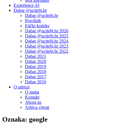
Igra Interland
Experience AI
Dabar @ucitelji.hr
Dabar @ucitelji.hr
Pravilnik
Etički kodeks
Dabar @ucitelji.hr 2026
Dabar @ucitelji.hr 2025
Dabar @ucitelji.hr 2024
Dabar @ucitelji.hr 2023
Dabar @ucitelji.hr 2022
Dabar 2021
Dabar 2020
Dabar 2019
Dabar 2018
Dabar 2017
Dabar 2016
O udruzi
O nama
Kontakt
About us
Arhiva vijesti
Oznaka:
google