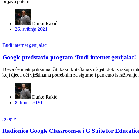
prijava putem
Darko Rakić
26. svibnja 2021.
Budi internet genijalac
Google predstavio program ‘Budi internet genijalac!
Djeca će imati priliku naučiti kako kritički razmišljati dok istražuju i
koji djecu uči vještinama potrebnim za sigurno i pametno istraživanje
Darko Rakić
8. lipnja 2020.
google
Radionice Google Classroom-a i G Suite for Educatio