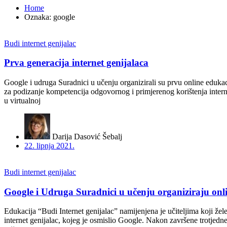
Home
Oznaka:
google
Budi internet genijalac
Prva generacija internet genijalaca
Google i udruga Suradnici u učenju organizirali su prvu online edukac
za podizanje kompetencija odgovornog i primjerenog korištenja interne
u virtualnoj
Darija Dasović Šebalj
22. lipnja 2021.
Budi internet genijalac
Google i Udruga Suradnici u učenju organiziraju onli
Edukacija “Budi Internet genijalac” namijenjena je učiteljima koji že
internet genijalac, kojeg je osmislio Google. Nakon završene trotjedne