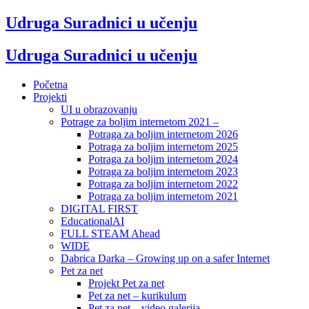
Udruga Suradnici u učenju
Udruga Suradnici u učenju
Početna
Projekti
UI u obrazovanju
Potrage za boljim internetom 2021 –
Potraga za boljim internetom 2026
Potraga za boljim internetom 2025
Potraga za boljim internetom 2024
Potraga za boljim internetom 2023
Potraga za boljim internetom 2022
Potraga za boljim internetom 2021
DIGITAL FIRST
EducationalAI
FULL STEAM Ahead
WIDE
Dabrica Darka – Growing up on a safer Internet
Pet za net
Projekt Pet za net
Pet za net – kurikulum
Pet za net – video galerija