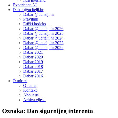
Igra Interland
Experience AI
Dabar @ucitelji.hr
Dabar @ucitelji.hr
Pravilnik
Etički kodeks
Dabar @ucitelji.hr 2026
Dabar @ucitelji.hr 2025
Dabar @ucitelji.hr 2024
Dabar @ucitelji.hr 2023
Dabar @ucitelji.hr 2022
Dabar 2021
Dabar 2020
Dabar 2019
Dabar 2018
Dabar 2017
Dabar 2016
O udruzi
O nama
Kontakt
About us
Arhiva vijesti
Oznaka:
Dan sigurnijeg interenta