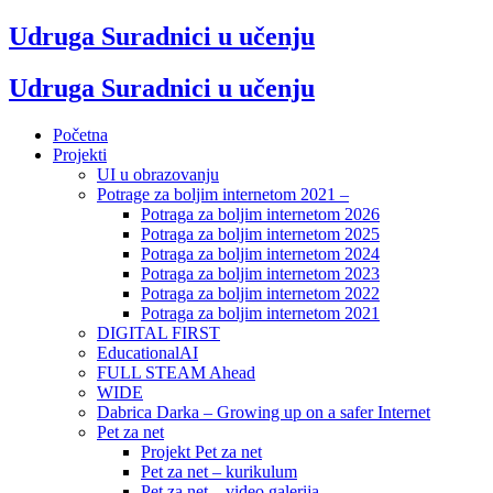
Udruga Suradnici u učenju
Udruga Suradnici u učenju
Početna
Projekti
UI u obrazovanju
Potrage za boljim internetom 2021 –
Potraga za boljim internetom 2026
Potraga za boljim internetom 2025
Potraga za boljim internetom 2024
Potraga za boljim internetom 2023
Potraga za boljim internetom 2022
Potraga za boljim internetom 2021
DIGITAL FIRST
EducationalAI
FULL STEAM Ahead
WIDE
Dabrica Darka – Growing up on a safer Internet
Pet za net
Projekt Pet za net
Pet za net – kurikulum
Pet za net – video galerija