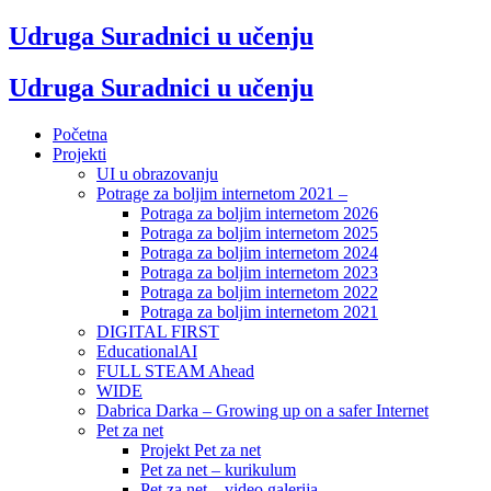
Udruga Suradnici u učenju
Udruga Suradnici u učenju
Početna
Projekti
UI u obrazovanju
Potrage za boljim internetom 2021 –
Potraga za boljim internetom 2026
Potraga za boljim internetom 2025
Potraga za boljim internetom 2024
Potraga za boljim internetom 2023
Potraga za boljim internetom 2022
Potraga za boljim internetom 2021
DIGITAL FIRST
EducationalAI
FULL STEAM Ahead
WIDE
Dabrica Darka – Growing up on a safer Internet
Pet za net
Projekt Pet za net
Pet za net – kurikulum
Pet za net – video galerija