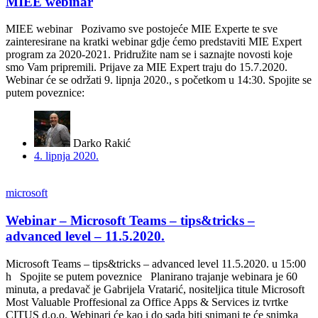
MIEE webinar
MIEE webinar Pozivamo sve postojeće MIE Experte te sve
zainteresirane na kratki webinar gdje ćemo predstaviti MIE Expert
program za 2020-2021. Pridružite nam se i saznajte novosti koje
smo Vam pripremili. Prijave za MIE Expert traju do 15.7.2020.
Webinar će se održati 9. lipnja 2020., s početkom u 14:30. Spojite se
putem poveznice:
Darko Rakić
4. lipnja 2020.
microsoft
Webinar – Microsoft Teams – tips&tricks –
advanced level – 11.5.2020.
Microsoft Teams – tips&tricks – advanced level 11.5.2020. u 15:00
h Spojite se putem poveznice Planirano trajanje webinara je 60
minuta, a predavač je Gabrijela Vratarić, nositeljica titule Microsoft
Most Valuable Proffesional za Office Apps & Services iz tvrtke
CITUS d.o.o. Webinari će kao i do sada biti snimani te će snimka