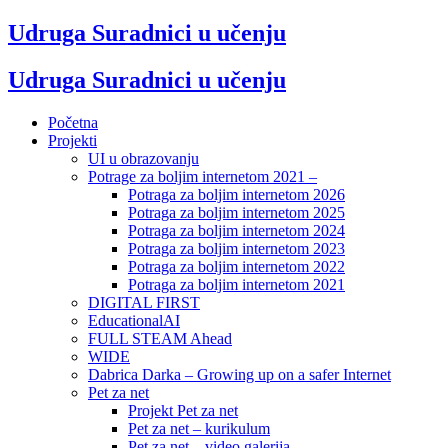
Udruga Suradnici u učenju
Udruga Suradnici u učenju
Početna
Projekti
UI u obrazovanju
Potrage za boljim internetom 2021 –
Potraga za boljim internetom 2026
Potraga za boljim internetom 2025
Potraga za boljim internetom 2024
Potraga za boljim internetom 2023
Potraga za boljim internetom 2022
Potraga za boljim internetom 2021
DIGITAL FIRST
EducationalAI
FULL STEAM Ahead
WIDE
Dabrica Darka – Growing up on a safer Internet
Pet za net
Projekt Pet za net
Pet za net – kurikulum
Pet za net – video galerija