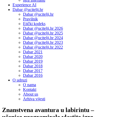
Igra Interland
Experience AI
Dabar @ucitelji.hr
Dabar @ucitelji.hr
Pravilnik
Etički kodeks
Dabar @ucitelji.hr 2026
Dabar @ucitelji.hr 2025
Dabar @ucitelji.hr 2024
Dabar @ucitelji.hr 2023
Dabar @ucitelji.hr 2022
Dabar 2021
Dabar 2020
Dabar 2019
Dabar 2018
Dabar 2017
Dabar 2016
O udruzi
O nama
Kontakt
About us
Arhiva vijesti
Znanstvena avantura u labirintu –
učenice programirale vlastite igre