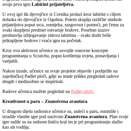
svoju prvu igru
Labirint prijateljstva.
U ovoj igri lik djevojčice iz Cernika prolazi kroz labirint s ciljem
dolaska do djevojčice iz Ogulina. Putem skuplja različite simbole
prijateljstva poput srca, osmijeha, razgovora i pomoći, pri čemu za
svaki skupljeni predmet ostvaruje bodove. Poseban izazov
predstavlja izbjegavanje zidova labirinta – svaki dodir briše
prikupljene bodove i vraća igru na početak.
Kroz ovu aktivnost učenice su usvojile osnovne koncepte
programiranja u Scratchu, poput korištenja uvjeta, ponavljanja i
varijabli.
Nakon izrade, učenice su svoje projekte objavile i podijelile na
zajedničkoj Padlet ploči, gdje su imale priliku pregledati radove
drugih i međusobno se inspirirati.
Radove učenica možete pogledati na
Padlet ploči
.
Kreativnost u paru – Znanstvena avantura
U drugom dijelu radionice učenice su, radeći u paru, osmislile i
izradile vlastite igre pod nazivom
Znanstvena avantura
. Plan svoje
igre radile su na radnom listiću koji im je pri programiranju služio
kao nit vodilja.