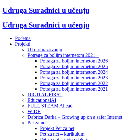
Udruga Suradnici u učenju
Udruga Suradnici u učenju
Početna
Projekti
UI u obrazovanju
Potrage za boljim internetom 2021 –
Potraga za boljim internetom 2026
Potraga za boljim internetom 2025
Potraga za boljim internetom 2024
Potraga za boljim internetom 2023
Potraga za boljim internetom 2022
Potraga za boljim internetom 2021
DIGITAL FIRST
EducationalAI
FULL STEAM Ahead
WIDE
Dabrica Darka – Growing up on a safer Internet
Pet za net
Projekt Pet za net
Pet za net – kurikulum
Pet za net – video galerija