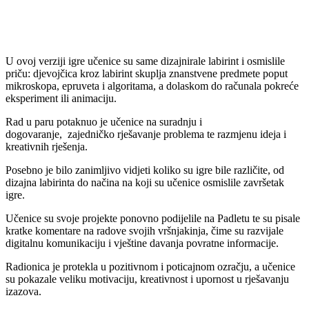
U ovoj verziji igre učenice su same dizajnirale labirint i osmislile
priču: djevojčica kroz labirint skuplja znanstvene predmete poput
mikroskopa, epruveta i algoritama, a dolaskom do računala pokreće
eksperiment ili animaciju.
Rad u paru potaknuo je učenice na suradnju i
dogovaranje, zajedničko rješavanje problema te razmjenu ideja i
kreativnih rješenja.
Posebno je bilo zanimljivo vidjeti koliko su igre bile različite, od
dizajna labirinta do načina na koji su učenice osmislile završetak
igre.
Učenice su svoje projekte ponovno podijelile na Padletu te su pisale
kratke komentare na radove svojih vršnjakinja, čime su razvijale
digitalnu komunikaciju i vještine davanja povratne informacije.
Radionica je protekla u pozitivnom i poticajnom ozračju, a učenice
su pokazale veliku motivaciju, kreativnost i upornost u rješavanju
izazova.