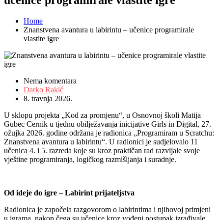
Home
Znanstvena avantura u labirintu – učenice programirale
vlastite igre
Nema komentara
Darko Rakić
8. travnja 2026.
U sklopu projekta
„Kod za promjenu“
, u Osnovnoj školi Matija
Gubec Cernik
u tjednu obilježavanja inicijative
G
i
rls
in
Digital,
27.
ožujka 2026. godine održana je radionica
„Programiram u
Scratchu
:
Znanstvena avantura u labirintu“
. U radionici je sudjelovalo 11
učenica 4. i 5. razreda koje su kroz praktičan rad razvijale svoje
vještine programiranja, logičkog razmišljanja i suradnje.
Od ideje do igre – Labirint prijateljstva
Radionica je započela razgovorom o labirintima i njihovoj primjeni
u igrama, nakon čega su učenice kroz vođeni postupak izrađivale