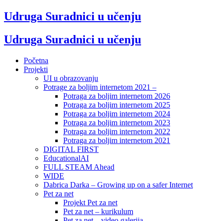
Udruga Suradnici u učenju
Udruga Suradnici u učenju
Početna
Projekti
UI u obrazovanju
Potrage za boljim internetom 2021 –
Potraga za boljim internetom 2026
Potraga za boljim internetom 2025
Potraga za boljim internetom 2024
Potraga za boljim internetom 2023
Potraga za boljim internetom 2022
Potraga za boljim internetom 2021
DIGITAL FIRST
EducationalAI
FULL STEAM Ahead
WIDE
Dabrica Darka – Growing up on a safer Internet
Pet za net
Projekt Pet za net
Pet za net – kurikulum
Pet za net – video galerija