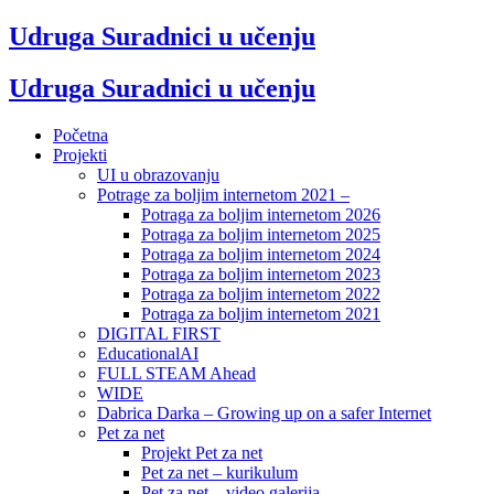
Udruga Suradnici u učenju
Udruga Suradnici u učenju
Početna
Projekti
UI u obrazovanju
Potrage za boljim internetom 2021 –
Potraga za boljim internetom 2026
Potraga za boljim internetom 2025
Potraga za boljim internetom 2024
Potraga za boljim internetom 2023
Potraga za boljim internetom 2022
Potraga za boljim internetom 2021
DIGITAL FIRST
EducationalAI
FULL STEAM Ahead
WIDE
Dabrica Darka – Growing up on a safer Internet
Pet za net
Projekt Pet za net
Pet za net – kurikulum
Pet za net – video galerija