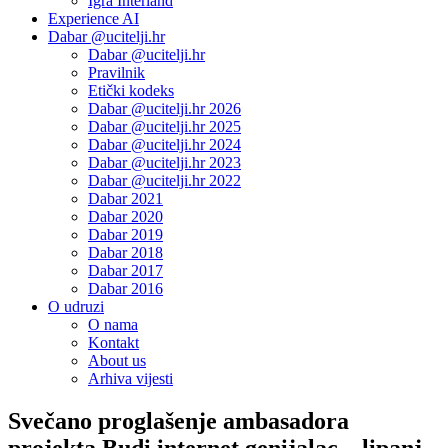
Igra Interland
Experience AI
Dabar @ucitelji.hr
Dabar @ucitelji.hr
Pravilnik
Etički kodeks
Dabar @ucitelji.hr 2026
Dabar @ucitelji.hr 2025
Dabar @ucitelji.hr 2024
Dabar @ucitelji.hr 2023
Dabar @ucitelji.hr 2022
Dabar 2021
Dabar 2020
Dabar 2019
Dabar 2018
Dabar 2017
Dabar 2016
O udruzi
O nama
Kontakt
About us
Arhiva vijesti
Svečano proglašenje ambasadora
projekta Budi internet genijalac – lipanj