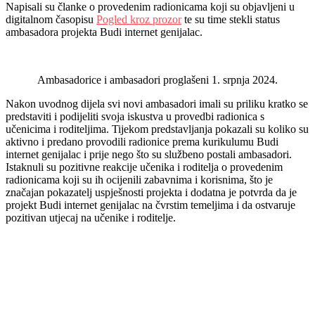
Napisali su članke o provedenim radionicama koji su objavljeni u
digitalnom časopisu
Pogled kroz prozor
te su time stekli status
ambasadora projekta Budi internet genijalac.
Ambasadorice i ambasadori proglašeni 1. srpnja 2024.
Nakon uvodnog dijela svi novi ambasadori imali su priliku kratko se
predstaviti i podijeliti svoja iskustva u provedbi radionica s
učenicima i roditeljima. Tijekom predstavljanja pokazali su koliko su
aktivno i predano provodili radionice prema kurikulumu Budi
internet genijalac i prije nego što su službeno postali ambasadori.
Istaknuli su pozitivne reakcije učenika i roditelja o provedenim
radionicama koji su ih ocijenili zabavnima i korisnima, što je
značajan pokazatelj uspješnosti projekta i dodatna je potvrda da je
projekt Budi internet genijalac na čvrstim temeljima i da ostvaruje
pozitivan utjecaj na učenike i roditelje.