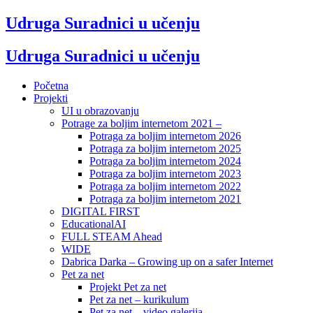
Udruga Suradnici u učenju
Udruga Suradnici u učenju
Početna
Projekti
UI u obrazovanju
Potrage za boljim internetom 2021 –
Potraga za boljim internetom 2026
Potraga za boljim internetom 2025
Potraga za boljim internetom 2024
Potraga za boljim internetom 2023
Potraga za boljim internetom 2022
Potraga za boljim internetom 2021
DIGITAL FIRST
EducationalAI
FULL STEAM Ahead
WIDE
Dabrica Darka – Growing up on a safer Internet
Pet za net
Projekt Pet za net
Pet za net – kurikulum
Pet za net – video galerija