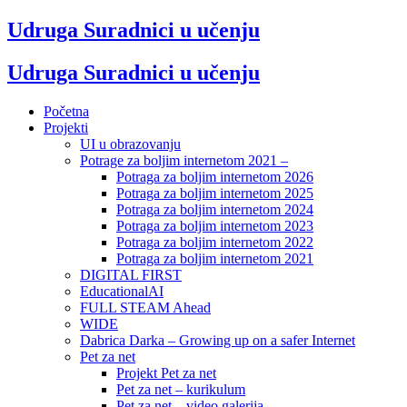
Udruga Suradnici u učenju
Udruga Suradnici u učenju
Početna
Projekti
UI u obrazovanju
Potrage za boljim internetom 2021 –
Potraga za boljim internetom 2026
Potraga za boljim internetom 2025
Potraga za boljim internetom 2024
Potraga za boljim internetom 2023
Potraga za boljim internetom 2022
Potraga za boljim internetom 2021
DIGITAL FIRST
EducationalAI
FULL STEAM Ahead
WIDE
Dabrica Darka – Growing up on a safer Internet
Pet za net
Projekt Pet za net
Pet za net – kurikulum
Pet za net – video galerija