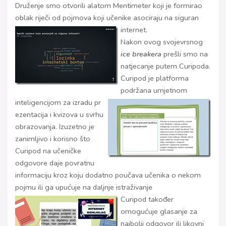
Druženje smo otvorili alatom Mentimeter koji je formirao
oblak riječi od pojmova koji učenike asociraju na siguran
internet.
Nakon ovog svojevrsnog
ice breakera
prešli smo na
natjecanje putem Curipoda.
Curipod je platforma
podržana umjetnom
inteligencijom za izradu pr
ezentacija i kvizova u svrhu
obrazovanja. Izuzetno je
zanimljivo i korisno što
Curipod na učeničke
odgovore daje povratnu
informaciju kroz koju dodatno poučava učenika o nekom
pojmu ili ga upućuje na daljnje istraživanje
Curipod također
omogućuje glasanje za
najbolji odgovor ili likovni