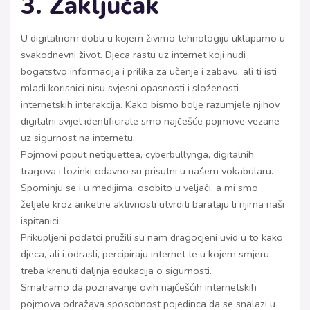
3. Zaključak
U digitalnom dobu u kojem živimo tehnologiju uklapamo u
svakodnevni život. Djeca rastu uz internet koji nudi
bogatstvo informacija i prilika za učenje i zabavu, ali ti isti
mladi korisnici nisu svjesni opasnosti i složenosti
internetskih interakcija. Kako bismo bolje razumjele njihov
digitalni svijet identificirale smo najčešće pojmove vezane
uz sigurnost na internetu.
Pojmovi poput netiquettea, cyberbullynga, digitalnih
tragova i lozinki odavno su prisutni u našem vokabularu.
Spominju se i u medijima, osobito u veljači, a mi smo
željele kroz anketne aktivnosti utvrditi barataju li njima naši
ispitanici.
Prikupljeni podatci pružili su nam dragocjeni uvid u to kako
djeca, ali i odrasli, percipiraju internet te u kojem smjeru
treba krenuti daljnja edukacija o sigurnosti.
Smatramo da poznavanje ovih najčešćih internetskih
pojmova odražava sposobnost pojedinca da se snalazi u