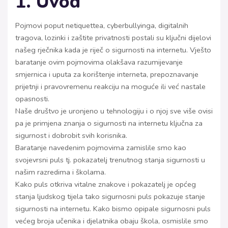
1. Uvod
Pojmovi poput netiquettea, cyberbullyinga, digitalnih
tragova, lozinki i zaštite privatnosti postali su ključni dijelovi
našeg rječnika kada je riječ o sigurnosti na internetu. Vješto
baratanje ovim pojmovima olakšava razumijevanje
smjernica i uputa za korištenje interneta, prepoznavanje
prijetnji i pravovremenu reakciju na moguće ili već nastale
opasnosti.
Naše društvo je uronjeno u tehnologiju i o njoj sve više ovisi
pa je primjena znanja o sigurnosti na internetu ključna za
sigurnost i dobrobit svih korisnika.
Baratanje navedenim pojmovima zamislile smo kao
svojevrsni puls tj. pokazatelj trenutnog stanja sigurnosti u
našim razredima i školama.
Kako puls otkriva vitalne znakove i pokazatelj je općeg
stanja ljudskog tijela tako sigurnosni puls pokazuje stanje
sigurnosti na internetu. Kako bismo opipale sigurnosni puls
većeg broja učenika i djelatnika obaju škola, osmislile smo