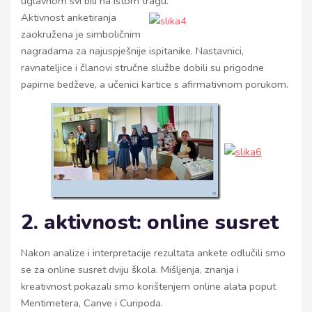
uglavnom svi bili na istom tragu.
Aktivnost anketiranja
zaokružena je simboličnim
nagradama za najuspješnije ispitanike. Nastavnici,
ravnateljice i članovi stručne službe dobili su prigodne
papirne bedževe, a učenici kartice s afirmativnom porukom.
2. aktivnost: online susret
Nakon analize i interpretacije rezultata ankete odlučili smo
se za online susret dviju škola. Mišljenja, znanja i
kreativnost pokazali smo korištenjem online alata poput
Mentimetera, Canve i Curipoda.