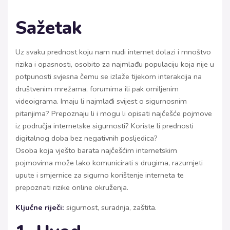
Sažetak
Uz svaku prednost koju nam nudi internet dolazi i mnoštvo
rizika i opasnosti, osobito za najmlađu populaciju koja nije u
potpunosti svjesna čemu se izlaže tijekom interakcija na
društvenim mrežama, forumima ili pak omiljenim
videoigrama. Imaju li najmlađi svijest o sigurnosnim
pitanjima? Prepoznaju li i mogu li opisati najčešće pojmove
iz područja internetske sigurnosti? Koriste li prednosti
digitalnog doba bez negativnih posljedica?
Osoba koja vješto barata najčešćim internetskim
pojmovima može lako komunicirati s drugima, razumjeti
upute i smjernice za sigurno korištenje interneta te
prepoznati rizike online okruženja.
Ključne riječi:
sigurnost, suradnja, zaštita.