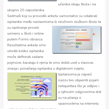
učenika obaju škola i na
ukupno 20 zaposlenika.
Sedmaši koji su provodili anketu samostalno su odabirali
ispitanike među nastavnicima ili stručnom
službom škole te
su ispitivanje proveli
usmeno u školi i online
putem Forms obrasca.
Rezultatima ankete smo
utvrdili koliko ispitanika
može definirati zadane
pojmove, barataju li njima te smo dobili uvid u stavove,
znanja i ponašanja ispitanika u digitalnom svijetu.
Ispitanicima je najveći
izazov bio objasniti pojam
netiquettea što je vidljivo i
u njihovim odgovorima dok
su na pitanja o
opasnostima na internetu