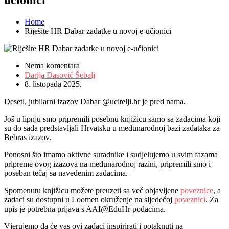
Home
Riješite HR Dabar zadatke u novoj e-učionici
Nema komentara
Darija Dasović Šebalj
8. listopada 2025.
Deseti, jubilarni izazov Dabar @ucitelji.hr je pred nama.
Još u lipnju smo pripremili posebnu knjižicu samo sa zadacima koji
su do sada predstavljali Hrvatsku u međunarodnoj bazi zadataka za
Bebras izazov.
Ponosni što imamo aktivne suradnike i sudjelujemo u svim fazama
pripreme ovog izazova na međunarodnoj razini, pripremili smo i
poseban tečaj sa navedenim zadacima.
Spomenutu knjižicu možete preuzeti sa već objavljene
poveznice
, a
zadaci su dostupni u Loomen okruženje na sljedećoj
poveznici
. Za
upis je potrebna prijava s AAI@EduHr podacima.
Vjerujemo da će vas ovi zadaci inspirirati i potaknuti na