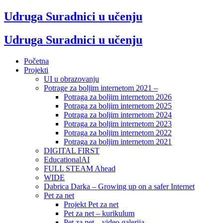
Udruga Suradnici u učenju
Udruga Suradnici u učenju
Početna
Projekti
UI u obrazovanju
Potrage za boljim internetom 2021 –
Potraga za boljim internetom 2026
Potraga za boljim internetom 2025
Potraga za boljim internetom 2024
Potraga za boljim internetom 2023
Potraga za boljim internetom 2022
Potraga za boljim internetom 2021
DIGITAL FIRST
EducationalAI
FULL STEAM Ahead
WIDE
Dabrica Darka – Growing up on a safer Internet
Pet za net
Projekt Pet za net
Pet za net – kurikulum
Pet za net – video galerija