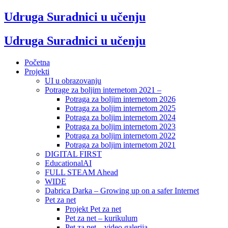
Udruga Suradnici u učenju
Udruga Suradnici u učenju
Početna
Projekti
UI u obrazovanju
Potrage za boljim internetom 2021 –
Potraga za boljim internetom 2026
Potraga za boljim internetom 2025
Potraga za boljim internetom 2024
Potraga za boljim internetom 2023
Potraga za boljim internetom 2022
Potraga za boljim internetom 2021
DIGITAL FIRST
EducationalAI
FULL STEAM Ahead
WIDE
Dabrica Darka – Growing up on a safer Internet
Pet za net
Projekt Pet za net
Pet za net – kurikulum
Pet za net – video galerija