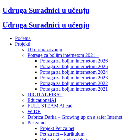
Udruga Suradnici u učenju
Udruga Suradnici u učenju
Početna
Projekti
UI u obrazovanju
Potrage za boljim internetom 2021 –
Potraga za boljim internetom 2026
Potraga za boljim internetom 2025
Potraga za boljim internetom 2024
Potraga za boljim internetom 2023
Potraga za boljim internetom 2022
Potraga za boljim internetom 2021
DIGITAL FIRST
EducationalAI
FULL STEAM Ahead
WIDE
Dabrica Darka – Growing up on a safer Internet
Pet za net
Projekt Pet za net
Pet za net – kurikulum
Pet za net – video galerija