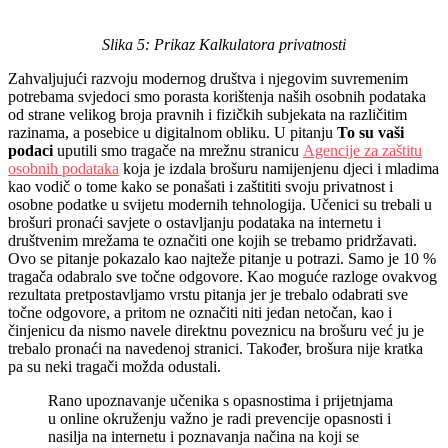
Slika 5: Prikaz Kalkulatora privatnosti
Zahvaljujući razvoju modernog društva i njegovim suvremenim
potrebama svjedoci smo porasta korištenja naših osobnih podataka
od strane velikog broja pravnih i fizičkih subjekata na različitim
razinama, a posebice u digitalnom obliku. U pitanju
To su vaši
podaci
uputili smo tragače na mrežnu stranicu
Agencije za zaštitu
osobnih podataka
koja je izdala brošuru namijenjenu djeci i mladima
kao vodič o tome kako se ponašati i zaštititi svoju privatnost i
osobne podatke u svijetu modernih tehnologija. Učenici su trebali u
brošuri pronaći savjete o ostavljanju podataka na internetu i
društvenim mrežama te označiti one kojih se trebamo pridržavati.
Ovo se pitanje pokazalo kao najteže pitanje u potrazi. Samo je 10 %
tragača odabralo sve točne odgovore. Kao moguće razloge ovakvog
rezultata pretpostavljamo vrstu pitanja jer je trebalo odabrati sve
točne odgovore, a pritom ne označiti niti jedan netočan, kao i
činjenicu da nismo navele direktnu poveznicu na brošuru već ju je
trebalo pronaći na navedenoj stranici. Također, brošura nije kratka
pa su neki tragači možda odustali.
Rano upoznavanje učenika s opasnostima i prijetnjama
u online okruženju važno je radi prevencije opasnosti i
nasilja na internetu i poznavanja načina na koji se