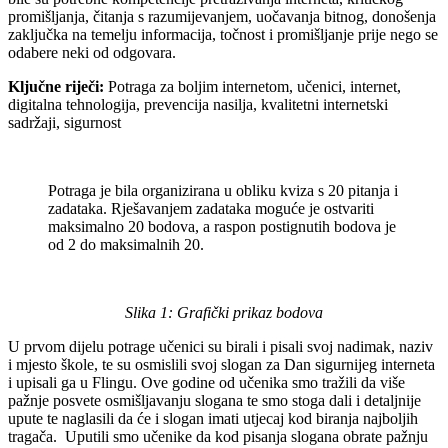
promišljanja, čitanja s razumijevanjem, uočavanja bitnog, donošenja
zaključka na temelju informacija, točnost i promišljanje prije nego se
odabere neki od odgovara.
Ključne riječi:
Potraga za boljim internetom, učenici, internet,
digitalna tehnologija, prevencija nasilja, kvalitetni internetski
sadržaji, sigurnost
Potraga je bila organizirana u obliku kviza s 20 pitanja i
zadataka. Rješavanjem zadataka moguće je ostvariti
maksimalno 20 bodova, a raspon postignutih bodova je
od 2 do maksimalnih 20.
Slika 1: Grafički prikaz bodova
U prvom dijelu potrage učenici su birali i pisali svoj nadimak, naziv
i mjesto škole, te su osmislili svoj slogan za Dan sigurnijeg interneta
i upisali ga u Flingu. Ove godine od učenika smo tražili da više
pažnje posvete osmišljavanju slogana te smo stoga dali i detaljnije
upute te naglasili da će i slogan imati utjecaj kod biranja najboljih
tragača. Uputili smo učenike da kod pisanja slogana obrate pažnju