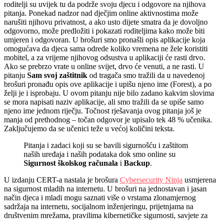
roditelji su uvijek tu da podrže svoju djecu i odgovore na njihova
pitanja. Ponekad nadzor nad dječjim online aktivnostima može
narušiti njihovu privatnost, a ako usto dijete smatra da je dovoljno
odgovorno, može predložiti i pokazati roditeljima kako može biti
umjeren i odgovoran. U brošuri smo pronašli opis aplikacije koja
omogućava da djeca sama odrede koliko vremena ne žele koristiti
mobitel, a za vrijeme njihovog odsustva u aplikaciji će rasti drvo.
Ako se prebrzo vrate u online svijet, drvo će venuti, a ne rasti. U
pitanju
Sam svoj zaštitnik
od tragača smo tražili da u navedenoj
brošuri pronađu opis ove aplikacije i upišu njeno ime (Forest), a po
želji je i isprobaju. U ovom pitanju nije bilo zadano kakvim slovima
se mora napisati naziv aplikacije, ali smo tražili da se upiše samo
njeno ime jednom riječju. Točnost rješavanja ovog pitanja još je
manja od prethodnog – točan odgovor je upisalo tek 48 % učenika.
Zaključujemo da se učenici teže u većoj količini teksta.
Pitanja i zadaci koji su se bavili sigurnošću i zaštitom
naših uređaja i naših podataka dok smo online su
Sigurnost školskog računala
i
Backup
.
U izdanju CERT-a nastala je brošura
Cybersecurity Ninja
usmjerena
na sigurnost mladih na internetu. U brošuri na jednostavan i jasan
način djeca i mladi mogu saznati više o vrstama zlonamjernog
sadržaja na internetu, socijalnom inženjeringu, prijetnjama na
društvenim mrežama, pravilima kibernetičke sigurnosti, savjete za