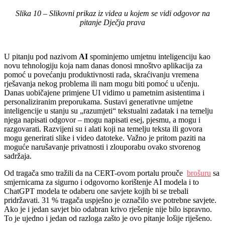
Slika 10 – Slikovni prikaz iz videa u kojem se vidi odgovor na
pitanje Dječja prava
U pitanju pod nazivom
AI
spominjemo umjetnu inteligenciju kao
novu tehnologiju koja nam danas donosi mnoštvo aplikacija za
pomoć u povećanju produktivnosti rada, skraćivanju vremena
rješavanja nekog problema ili nam mogu biti pomoć u učenju.
Danas uobičajene primjene UI vidimo u pametnim asistentima i
personaliziranim preporukama. Sustavi generativne umjetne
inteligencije u stanju su „razumjeti“ tekstualni zadatak i na temelju
njega napisati odgovor – mogu napisati esej, pjesmu, a mogu i
razgovarati. Razvijeni su i alati koji na temelju teksta ili govora
mogu generirati slike i video datoteke. Važno je pritom paziti na
moguće narušavanje privatnosti i zlouporabu ovako stvorenog
sadržaja.
Od tragača smo tražili da na CERT-ovom portalu prouče
brošuru
sa
smjernicama za sigurno i odgovorno korištenje AI modela i to
ChatGPT modela te odaberu one savjete kojih bi se trebali
pridržavati. 31 % tragača uspješno je označilo sve potrebne savjete.
Ako je i jedan savjet bio odabran krivo rješenje nije bilo ispravno.
To je ujedno i jedan od razloga zašto je ovo pitanje lošije riješeno.