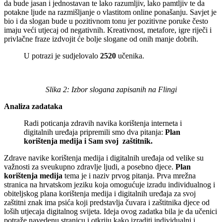
da bude jasan i jednostavan te lako razumljiv, lako pamtljiv te da
potakne ljude na razmišljanje o vlastitom online ponašanju. Savjet je
bio i da slogan bude u pozitivnom tonu jer pozitivne poruke često
imaju veći utjecaj od negativnih. Kreativnost, metafore, igre riječi i
privlačne fraze izdvojit će bolje slogane od onih manje dobrih.
U potrazi je sudjelovalo
2520
učenika.
Slika 2: Izbor slogana zapisanih na Flingi
Analiza zadataka
Radi poticanja zdravih navika korištenja interneta i
digitalnih uređaja pripremili smo dva pitanja:
Plan
korištenja medija i Sam svoj zaštitnik.
Zdrave navike korištenja medija i digitalnih uređaja od velike su
važnosti za sveukupno zdravlje ljudi, a posebno djece.
Plan
korištenja medija
tema je i naziv prvog pitanja. Prva mrežna
stranica na hrvatskom jeziku koja omogućuje izradu individualnog i
obiteljskog plana korištenja medija i digitalnih uređaja za svoj
zaštitni znak ima psića koji predstavlja čuvara i zaštitnika djece od
loših utjecaja digitalnog svijeta. Ideja ovog zadatka bila je da učenici
potraže navedenu stranicu i otkriju kako izraditi individualni i