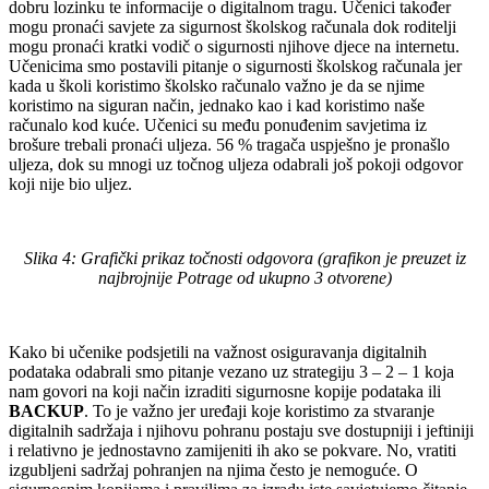
dobru lozinku te informacije o digitalnom tragu. Učenici također
mogu pronaći savjete za sigurnost školskog računala dok roditelji
mogu pronaći kratki vodič o sigurnosti njihove djece na internetu.
Učenicima smo postavili pitanje o sigurnosti školskog računala jer
kada u školi koristimo školsko računalo važno je da se njime
koristimo na siguran način, jednako kao i kad koristimo naše
računalo kod kuće. Učenici su među ponuđenim savjetima iz
brošure trebali pronaći uljeza. 56 % tragača uspješno je pronašlo
uljeza, dok su mnogi uz točnog uljeza odabrali još pokoji odgovor
koji nije bio uljez.
Slika 4: Grafički prikaz točnosti odgovora (grafikon je preuzet iz
najbrojnije Potrage od ukupno 3 otvorene)
Kako bi učenike podsjetili na važnost osiguravanja digitalnih
podataka odabrali smo pitanje vezano uz strategiju 3 – 2 – 1 koja
nam govori na koji način izraditi sigurnosne kopije podataka ili
BACKUP
. To je važno jer uređaji koje koristimo za stvaranje
digitalnih sadržaja i njihovu pohranu postaju sve dostupniji i jeftiniji
i relativno je jednostavno zamijeniti ih ako se pokvare. No, vratiti
izgubljeni sadržaj pohranjen na njima često je nemoguće. O