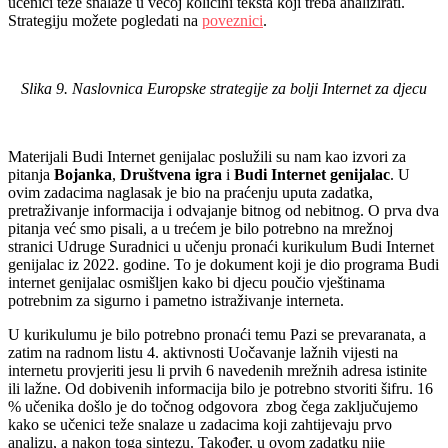
učenici teže snalaze u većoj količini teksta koji treba analizirati.
Strategiju možete pogledati na
poveznici
.
Slika 9. Naslovnica Europske strategije za bolji Internet za djecu
Materijali Budi Internet genijalac poslužili su nam kao izvori za
pitanja
Bojanka
,
Društvena
igra
i
Budi
Internet
genijalac
. U
ovim zadacima naglasak je bio na praćenju uputa zadatka,
pretraživanje informacija i odvajanje bitnog od nebitnog. O prva dva
pitanja već smo pisali, a u trećem je bilo potrebno na mrežnoj
stranici Udruge Suradnici u učenju pronaći kurikulum Budi Internet
genijalac iz 2022. godine. To je dokument koji je dio programa Budi
internet genijalac osmišljen kako bi djecu poučio vještinama
potrebnim za sigurno i pametno istraživanje interneta.
U kurikulumu je bilo potrebno pronaći temu Pazi se prevaranata, a
zatim na radnom listu 4. aktivnosti Uočavanje lažnih vijesti na
internetu provjeriti jesu li prvih 6 navedenih mrežnih adresa istinite
ili lažne. Od dobivenih informacija bilo je potrebno stvoriti šifru. 16
% učenika došlo je do točnog odgovora zbog čega zaključujemo
kako se učenici teže snalaze u zadacima koji zahtijevaju prvo
analizu, a nakon toga sintezu. Također, u ovom zadatku nije