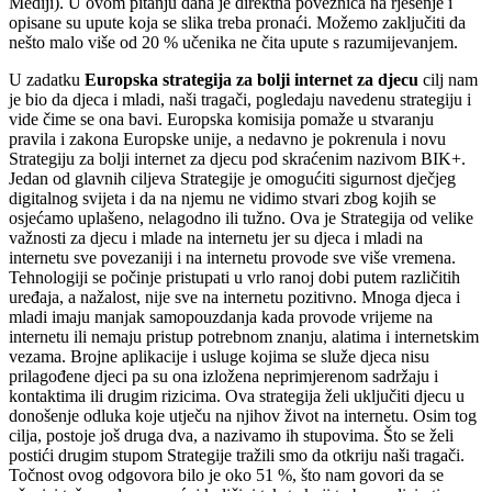
Mediji). U ovom pitanju dana je direktna poveznica na rješenje i
opisane su upute koja se slika treba pronaći. Možemo zaključiti da
nešto malo više od 20 % učenika ne čita upute s razumijevanjem.
U zadatku
Europska strategija za bolji internet za djecu
cilj nam
je bio da djeca i mladi, naši tragači, pogledaju navedenu strategiju i
vide čime se ona bavi. Europska komisija pomaže u stvaranju
pravila i zakona Europske unije, a nedavno je pokrenula i novu
Strategiju za bolji internet za djecu pod skraćenim nazivom BIK+.
Jedan od glavnih ciljeva Strategije je omogućiti sigurnost dječjeg
digitalnog svijeta i da na njemu ne vidimo stvari zbog kojih se
osjećamo uplašeno, nelagodno ili tužno. Ova je Strategija od velike
važnosti za djecu i mlade na internetu jer su djeca i mladi na
internetu sve povezaniji i na internetu provode sve više vremena.
Tehnologiji se počinje pristupati u vrlo ranoj dobi putem različitih
uređaja, a nažalost, nije sve na internetu pozitivno. Mnoga djeca i
mladi imaju manjak samopouzdanja kada provode vrijeme na
internetu ili nemaju pristup potrebnom znanju, alatima i internetskim
vezama. Brojne aplikacije i usluge kojima se služe djeca nisu
prilagođene djeci pa su ona izložena neprimjerenom sadržaju i
kontaktima ili drugim rizicima. Ova strategija želi uključiti djecu u
donošenje odluka koje utječu na njihov život na internetu. Osim tog
cilja, postoje još druga dva, a nazivamo ih stupovima. Što se želi
postići drugim stupom Strategije tražili smo da otkriju naši tragači.
Točnost ovog odgovora bilo je oko 51 %, što nam govori da se