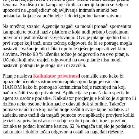
ženama. Središnji dio kampanje činili su mediji kojima se željelo
upozoriti na „posljedicu“ objavljivanja intimnih snimki bez
pristanka, koja je za počinitelje i do tri godine kazne zatvora.
Na mrežnoj stranici Agencije tragači su morali pronaći spomenutu
kampanju te otkriti naziv platforme koja nudi pristup besplatnom
pravnom i psihološkom savjetovanju. Ovo je pitanje ujedno bio i
prvi stoper koji traži unos točnog odgovora da bi se potraga mogla
nastaviti. Važno je bilo i čitati uputu te rješenje napisati velikim
slovima
.
Preko 98 % učenika točno je odgovorilo na ovo pitanje.
Učenici koji nisu uspjeli odgovoriti na ovo pitanje nisu mogli
nastaviti potragu te je stoga nisu ni završili.
Pitanje naslova
Kalkulator privatnost
i
osmislile smo kako bi
upoznale učenike s istoimenom aplikacijom koju je osmislio
HAKOM kako bi pomogao korisnicima bolje razumjeti na koji
način zaštititi svoju privatnost. Aplikacija se ponaša kao specijalni
agent za osobne podatke. Kalkulator procjenjuje koliko je sigurno ili
rizično neke osobne informacije odavati dok si online. Također
pomaže naučiti na koji način bolje zaštititi svoje tajne podatke. U
zadatku smo tražili da tragači pomoću ove aplikacije provjere koliki
je rizik za privatnost ako se odaju osobni podatci: ime i prezime,
lozinka te podaci kreditne kartice. 62 % tragača unijelo je podatke u
kalkulator i dobilo točan odgovor, a ostali su nagađali rješenje.