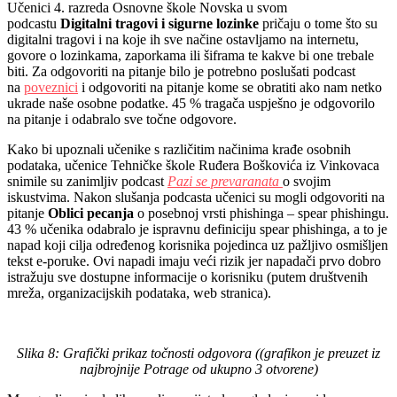
Učenici 4. razreda Osnovne škole Novska u svom
podcastu
Digitalni tragovi i sigurne lozinke
pričaju o tome što su
digitalni tragovi i na koje ih sve načine ostavljamo na internetu,
govore o lozinkama, zaporkama ili šiframa te kakve bi one trebale
biti. Za odgovoriti na pitanje bilo je potrebno poslušati podcast
na
poveznici
i odgovoriti na pitanje kome se obratiti ako nam netko
ukrade naše osobne podatke. 45 % tragača uspješno je odgovorilo
na pitanje i odabralo sve točne odgovore.
Kako bi upoznali učenike s različitim načinima krađe osobnih
podataka, učenice Tehničke škole Ruđera Boškovića iz Vinkovaca
snimile su zanimljiv podcast
Pazi se prevaranata
o svojim
iskustvima. Nakon slušanja podcasta učenici su mogli odgovoriti na
pitanje
Oblici pecanja
o posebnoj vrsti phishinga – spear phishingu.
43 % učenika odabralo je ispravnu definiciju spear phishinga, a to je
napad koji cilja određenog korisnika pojedinca uz pažljivo osmišljen
tekst e-poruke. Ovi napadi imaju veći rizik jer napadači prvo dobro
istražuju sve dostupne informacije o korisniku (putem društvenih
mreža, organizacijskih podataka, web stranica).
Slika 8: Grafički prikaz točnosti odgovora ((grafikon je preuzet iz
najbrojnije Potrage od ukupno 3 otvorene)