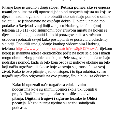
Pitanje koje je ujedno i drugi stoper,
Potraži pomoć ako se osjećaš
usamljeno
, ima za cilj upoznati jedno od mogućih mjesta na koja se
djeca i mladi mogu anonimno obratiti ako zatrebaju pomoć u online
svijetu ili se jednostavno ne osjećaju dobro. U pitanju navodimo
podatke o Savjetodavnoj liniji za djecu Hrabrog telefona (broj
telefona 116 111) kao sigurnom i povjerljivom mjestu na kojem se
djeca i mladi mogu obratiti kako bi porazgovarali sa stručnom
osobom i potražili savjet kako postupiti ili se postaviti u određenoj
situaciji. Ponudili smo gledanje kratkog videozapisa Hrabrog
telefona
https://www.youtube.com/watch?v=x8piO576swA
tijekom
kojeg je istaknuta adresa elektroničke pošte na koju se djeca i mladi
mogu obratiti zbog problema o kojem žele razgovarati, kada trebaju
podršku i pomoć, kada ih bilo koja osoba iz njihove okoline na bilo
koji način ugrožava ili ako se boje za svoju sigurnost i/ili za svoj
život. Kako je ovo pitanje ujedno i stoper, i to tipa odabira, svi su
tragači uspješno odgovorili na ovo pitanje, što je bilo i za očekivati.
Kako bi upoznali naše tragače sa edukativnim
podcastima koje su snimili učenici škola uključenih u
projekt Budi Internet genijalac osmislile smo dva
pitanja:
Digitalni tragovi i sigurne lozinke
te
Oblici
pecanja
. Nazivi pitanja ujedno su nazivi snimljenih
podcasta.