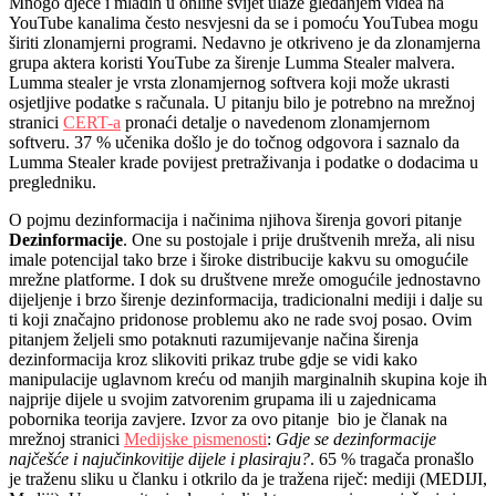
Mnogo djece i mladih u online svijet ulaze gledanjem videa na
YouTube kanalima često nesvjesni da se i pomoću YouTubea mogu
širiti zlonamjerni programi. Nedavno je otkriveno je da zlonamjerna
grupa aktera koristi YouTube za širenje Lumma Stealer malvera.
Lumma stealer je vrsta zlonamjernog softvera koji može ukrasti
osjetljive podatke s računala. U pitanju bilo je potrebno na mrežnoj
stranici
CERT-a
pronaći detalje o navedenom zlonamjernom
softveru. 37 % učenika došlo je do točnog odgovora i saznalo da
Lumma Stealer krade povijest pretraživanja i podatke o dodacima u
pregledniku.
O pojmu dezinformacija i načinima njihova širenja govori pitanje
Dezinformacije
. One su postojale i prije društvenih mreža, ali nisu
imale potencijal tako brze i široke distribucije kakvu su omogućile
mrežne platforme. I dok su društvene mreže omogućile jednostavno
dijeljenje i brzo širenje dezinformacija, tradicionalni mediji i dalje su
ti koji značajno pridonose problemu ako ne rade svoj posao. Ovim
pitanjem željeli smo potaknuti razumijevanje načina širenja
dezinformacija kroz slikoviti prikaz trube gdje se vidi kako
manipulacije uglavnom kreću od manjih marginalnih skupina koje ih
najprije dijele u svojim zatvorenim grupama ili u zajednicama
pobornika teorija zavjere. Izvor za ovo pitanje bio je članak na
mrežnoj stranici
Medijske pismenosti
:
Gdje se dezinformacije
najčešće i najučinkovitije dijele i plasiraju?
. 65 % tragača pronašlo
je traženu sliku u članku i otkrilo da je tražena riječ: mediji (MEDIJI,