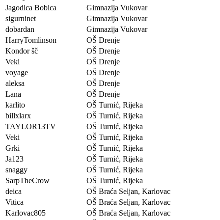
Jagodica Bobica
Gimnazija Vukovar
sigurninet
Gimnazija Vukovar
dobardan
Gimnazija Vukovar
HarryTomlinson
OŠ Drenje
Kondor šč
OŠ Drenje
Veki
OŠ Drenje
voyage
OŠ Drenje
aleksa
OŠ Drenje
Lana
OŠ Drenje
karlito
OŠ Turnić, Rijeka
billxlarx
OŠ Turnić, Rijeka
TAYLOR13TV
OŠ Turnić, Rijeka
Veki
OŠ Turnić, Rijeka
Grki
OŠ Turnić, Rijeka
Ja123
OŠ Turnić, Rijeka
snaggy
OŠ Turnić, Rijeka
SarpTheCrow
OŠ Turnić, Rijeka
deica
OŠ Braća Seljan, Karlovac
Vitica
OŠ Braća Seljan, Karlovac
Karlovac805
OŠ Braća Seljan, Karlovac