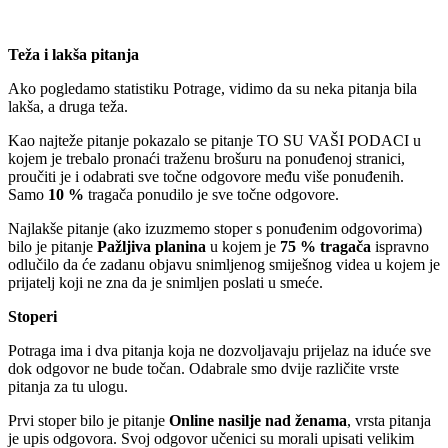
Teža i lakša pitanja
Ako pogledamo statistiku Potrage, vidimo da su neka pitanja bila
lakša, a druga teža.
Kao najteže pitanje pokazalo se pitanje TO SU VAŠI PODACI u
kojem je trebalo pronaći traženu brošuru na ponuđenoj stranici,
proučiti je i odabrati sve točne odgovore među više ponuđenih.
Samo
10 %
tragača ponudilo je sve točne odgovore.
Najlakše pitanje (ako izuzmemo stoper s ponuđenim odgovorima)
bilo je pitanje
Pažljiva planina
u kojem je
75 % tragača
ispravno
odlučilo da će zadanu objavu snimljenog smiješnog videa u kojem je
prijatelj koji ne zna da je snimljen poslati u smeće.
Stoperi
Potraga ima i dva pitanja koja ne dozvoljavaju prijelaz na iduće sve
dok odgovor ne bude točan. Odabrale smo dvije različite vrste
pitanja za tu ulogu.
Prvi stoper bilo je pitanje
Online nasilje nad ženama
, vrsta pitanja
je upis odgovora. Svoj odgovor učenici su morali upisati velikim