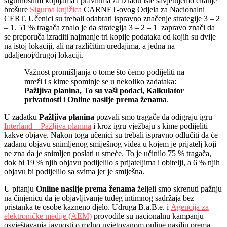
sigurnosnim kopijama i pravilima za izradu iste savjetujemo čitanje
brošure
Sigurna knjižica
CARNET-ovog Odjela za Nacionalni
CERT. Učenici su trebali odabrati ispravno značenje strategije 3 – 2
– 1. 51 % tragača znalo je da strategija 3 – 2 – 1 zapravo znači da
se preporuča izraditi najmanje tri kopije podataka od kojih su dvije
na istoj lokaciji, ali na različitim uređajima, a jedna na
udaljenoj/drugoj lokaciji.
Važnost promišljanja o tome što ćemo podijeliti na
mreži i s kime spominje se u nekoliko zadataka:
Pažljiva planina, To su vaši podaci, Kalkulator
privatnosti
i
Online nasilje prema ženama
.
U zadatku
Pažljiva planina
pozvali smo tragače da odigraju igru
Interland – Pažljiva planina
i kroz igru vježbaju s kime podijeliti
kakve objave. Nakon toga učenici su trebali ispravno odlučiti da će
zadanu objavu snimljenog smiješnog videa u kojem je prijatelj koji
ne zna da je snimljen poslati u smeće. To je učinilo 75 % tragača,
dok bi 19 % njih objavu podijelilo s prijateljima i obitelji, a 6 % njih
objavu bi podijelilo sa svima jer je smiješna.
U pitanju
Online nasilje prema ženama
željeli smo skrenuti pažnju
na činjenicu da je objavljivanje tuđeg intimnog sadržaja bez
pristanka te osobe kazneno djelo. Udruga B.a.B.e. i
Agencija za
elektroničke medije (AEM)
provodile su nacionalnu kampanju
osvještavanja javnosti o rodno uvjetovanom online nasilju prema