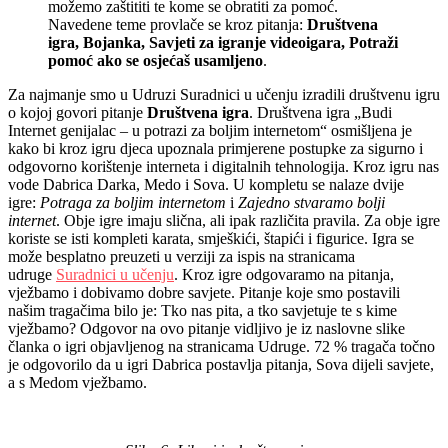
možemo zaštititi te kome se obratiti za pomoć.
Navedene teme provlače se kroz pitanja:
Društvena
igra, Bojanka, Savjeti za igranje videoigara, Potraži
pomoć ako se osjećaš usamljeno
.
Za najmanje smo u Udruzi Suradnici u učenju izradili društvenu igru
o kojoj govori pitanje
Društvena igra
. Društvena igra „Budi
Internet genijalac – u potrazi za boljim internetom“ osmišljena je
kako bi kroz igru djeca upoznala primjerene postupke za sigurno i
odgovorno korištenje interneta i digitalnih tehnologija. Kroz igru nas
vode Dabrica Darka, Medo i Sova. U kompletu se nalaze dvije
igre:
Potraga za boljim internetom
i
Zajedno stvaramo bolji
internet
. Obje igre imaju slična, ali ipak različita pravila. Za obje igre
koriste se isti kompleti karata, smješkići, štapići i figurice. Igra se
može besplatno preuzeti u verziji za ispis na stranicama
udruge
Suradnici u učenju
. Kroz igre odgovaramo na pitanja,
vježbamo i dobivamo dobre savjete. Pitanje koje smo postavili
našim tragačima bilo je: Tko nas pita, a tko savjetuje te s kime
vježbamo? Odgovor na ovo pitanje vidljivo je iz naslovne slike
članka o igri objavljenog na stranicama Udruge. 72 % tragača točno
je odgovorilo da u igri Dabrica postavlja pitanja, Sova dijeli savjete,
a s Medom vježbamo.