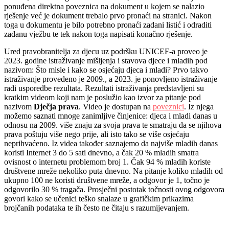
ponuđena direktna poveznica na dokument u kojem se nalazio
rješenje već je dokument trebalo prvo pronaći na stranici. Nakon
toga u dokumentu je bilo potrebno pronaći zadani listić i odraditi
zadanu vježbu te tek nakon toga napisati konačno rješenje.
Ured pravobranitelja za djecu uz podršku UNICEF-a proveo je
2023. godine istraživanje mišljenja i stavova djece i mladih pod
nazivom: Što misle i kako se osjećaju djeca i mladi? Prvo takvo
istraživanje provedeno je 2009., a 2023. je ponovljeno istraživanje
radi usporedbe rezultata. Rezultati istraživanja predstavljeni su
kratkim videom koji nam je poslužio kao izvor za pitanje pod
nazivom
Dječja prava
. Video je dostupan na
poveznici
. Iz njega
možemo saznati mnoge zanimljive činjenice: djeca i mladi danas u
odnosu na 2009. više znaju za svoja prava te smatraju da se njihova
prava poštuju više nego prije, ali isto tako se više osjećaju
neprihvaćeno. Iz videa također saznajemo da najviše mladih danas
koristi Internet 3 do 5 sati dnevno, a čak 20 % mladih smatra
ovisnost o internetu problemom broj 1. Čak 94 % mladih koriste
društvene mreže nekoliko puta dnevno. Na pitanje koliko mladih od
ukupno 100 ne koristi društvene mreže, a odgovor je 1, točno je
odgovorilo 30 % tragača. Prosječni postotak točnosti ovog odgovora
govori kako se učenici teško snalaze u grafičkim prikazima
brojčanih podataka te ih često ne čitaju s razumijevanjem.