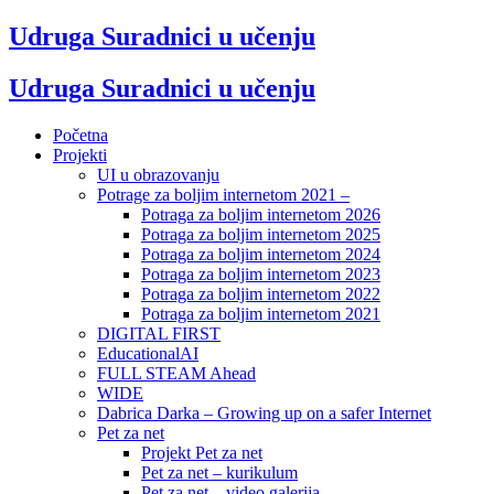
Udruga Suradnici u učenju
Udruga Suradnici u učenju
Početna
Projekti
UI u obrazovanju
Potrage za boljim internetom 2021 –
Potraga za boljim internetom 2026
Potraga za boljim internetom 2025
Potraga za boljim internetom 2024
Potraga za boljim internetom 2023
Potraga za boljim internetom 2022
Potraga za boljim internetom 2021
DIGITAL FIRST
EducationalAI
FULL STEAM Ahead
WIDE
Dabrica Darka – Growing up on a safer Internet
Pet za net
Projekt Pet za net
Pet za net – kurikulum
Pet za net – video galerija