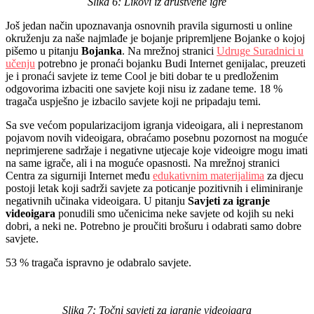
Slika 6: Likovi iz društvene igre
Još jedan način upoznavanja osnovnih pravila sigurnosti u online
okruženju za naše najmlađe je bojanje pripremljene Bojanke o kojoj
pišemo u pitanju
Bojanka
. Na mrežnoj stranici
Udruge Suradnici u
učenju
potrebno je pronaći bojanku Budi Internet genijalac, preuzeti
je i pronaći savjete iz teme Cool je biti dobar te u predloženim
odgovorima izbaciti one savjete koji nisu iz zadane teme. 18 %
tragača uspješno je izbacilo savjete koji ne pripadaju temi.
Sa sve većom popularizacijom igranja videoigara, ali i neprestanom
pojavom novih videoigara, obraćamo posebnu pozornost na moguće
neprimjerene sadržaje i negativne utjecaje koje videoigre mogu imati
na same igrače, ali i na moguće opasnosti. Na mrežnoj stranici
Centra za sigurniji Internet među
edukativnim materijalima
za djecu
postoji letak koji sadrži savjete za poticanje pozitivnih i eliminiranje
negativnih učinaka videoigara. U pitanju
Savjeti za igranje
videoigara
ponudili smo učenicima neke savjete od kojih su neki
dobri, a neki ne. Potrebno je proučiti brošuru i odabrati samo dobre
savjete.
53 % tragača ispravno je odabralo savjete.
Slika 7: Točni savjeti za igranje videoigara