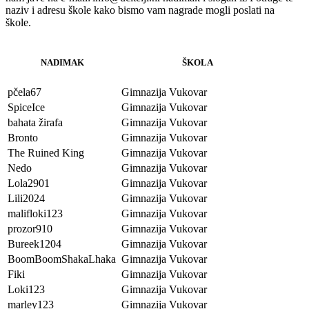
naziv i adresu škole kako bismo vam nagrade mogli poslati na
škole.
NADIMAK
ŠKOLA
pčela67
Gimnazija Vukovar
SpiceIce
Gimnazija Vukovar
bahata žirafa
Gimnazija Vukovar
Bronto
Gimnazija Vukovar
The Ruined King
Gimnazija Vukovar
Nedo
Gimnazija Vukovar
Lola2901
Gimnazija Vukovar
Lili2024
Gimnazija Vukovar
malifloki123
Gimnazija Vukovar
prozor910
Gimnazija Vukovar
Bureek1204
Gimnazija Vukovar
BoomBoomShakaLhaka
Gimnazija Vukovar
Fiki
Gimnazija Vukovar
Loki123
Gimnazija Vukovar
marley123
Gimnazija Vukovar