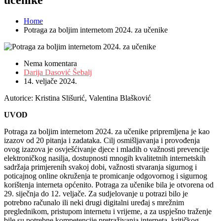
Home
Potraga za boljim internetom 2024. za učenike
Nema komentara
Darija Dasović Šebalj
14. veljače 2024.
Autorice: Kristina Slišurić, Valentina Blašković
UVOD
Potraga za boljim internetom 2024. za učenike pripremljena je kao
izazov od 20 pitanja i zadataka. Cilj osmišljavanja i provođenja
ovog izazova je osvješćivanje djece i mladih o važnosti prevencije
elektroničkog nasilja, dostupnosti mnogih kvalitetnih internetskih
sadržaja primjerenih svakoj dobi, važnosti stvaranja sigurnog i
poticajnog online okruženja te promicanje odgovornog i sigurnog
korištenja interneta općenito. Potraga za učenike bila je otvorena od
29. siječnja do 12. veljače. Za sudjelovanje u potrazi bilo je
potrebno računalo ili neki drugi digitalni uređaj s mrežnim
preglednikom, pristupom internetu i vrijeme, a za uspješno traženje
bile su potrebne kompetencije pretraživanja interneta, kritičkog