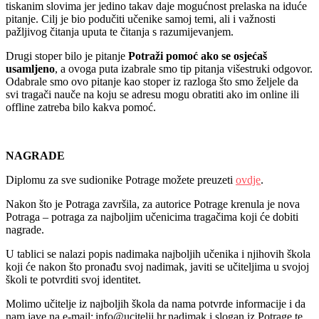
tiskanim slovima jer jedino takav daje mogućnost prelaska na iduće
pitanje. Cilj je bio podučiti učenike samoj temi, ali i važnosti
pažljivog čitanja uputa te čitanja s razumijevanjem.
Drugi stoper bilo je pitanje
Potraži pomoć ako se osjećaš
usamljeno
, a ovoga puta izabrale smo tip pitanja višestruki odgovor.
Odabrale smo ovo pitanje kao stoper iz razloga što smo željele da
svi tragači nauče na koju se adresu mogu obratiti ako im online ili
offline zatreba bilo kakva pomoć.
NAGRADE
Diplomu za sve sudionike Potrage možete preuzeti
ovdje
.
Nakon što je Potraga završila, za autorice Potrage krenula je nova
Potraga – potraga za najboljim učenicima tragačima koji će dobiti
nagrade.
U tablici se nalazi popis nadimaka najboljih učenika i njihovih škola
koji će nakon što pronađu svoj nadimak, javiti se učiteljima u svojoj
školi te potvrditi svoj identitet.
Molimo učitelje iz najboljih škola da nama potvrde informacije i da
nam jave na e-mail: info@ucitelji.hr nadimak i slogan iz Potrage te