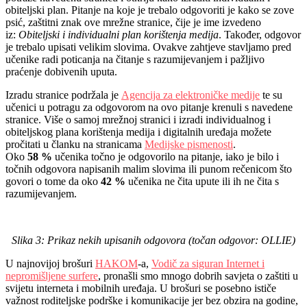
obiteljski plan. Pitanje na koje je trebalo odgovoriti je kako se zove
psić, zaštitni znak ove mrežne stranice, čije je ime izvedeno
iz:
Obiteljski i individualni plan korištenja medija
. Također, odgovor
je trebalo upisati velikim slovima. Ovakve zahtjeve stavljamo pred
učenike radi poticanja na čitanje s razumijevanjem i pažljivo
praćenje dobivenih uputa.
Izradu stranice podržala je
Agencija za elektroničke medije
te su
učenici u potragu za odgovorom na ovo pitanje krenuli s navedene
stranice. Više o samoj mrežnoj stranici i izradi individualnog i
obiteljskog plana korištenja medija i digitalnih uređaja možete
pročitati u članku na stranicama
Medijske pismenosti
.
Oko
58 %
učenika točno je odgovorilo na pitanje, iako je bilo i
točnih odgovora napisanih malim slovima ili punom rečenicom što
govori o tome da oko
42 %
učenika ne čita upute ili ih ne čita s
razumijevanjem.
Slika 3: Prikaz nekih upisanih odgovora (točan odgovor: OLLIE)
U najnovijoj brošuri
HAKOM
-a,
Vodič za siguran Internet i
nepromišljene surfere
, pronašli smo mnogo dobrih savjeta o zaštiti u
svijetu interneta i mobilnih uređaja. U brošuri se posebno ističe
važnost roditeljske podrške i komunikacije jer bez obzira na godine,