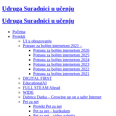
Udruga Suradnici u učenju
Udruga Suradnici u učenju
Početna
Projekti
UI u obrazovanju
Potrage za boljim internetom 2021 –
Potraga za boljim internetom 2026
Potraga za boljim internetom 2025
Potraga za boljim internetom 2024
Potraga za boljim internetom 2023
Potraga za boljim internetom 2022
Potraga za boljim internetom 2021
DIGITAL FIRST
EducationalAI
FULL STEAM Ahead
WIDE
Dabrica Darka – Growing up on a safer Internet
Pet za net
Projekt Pet za net
Pet za net – kurikulum
Pet za net – video galerija