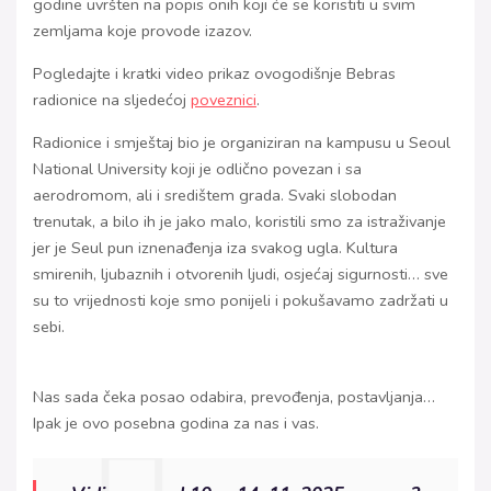
godine uvršten na popis onih koji će se koristiti u svim
zemljama koje provode izazov.
Pogledajte i kratki video prikaz ovogodišnje Bebras
radionice na sljedećoj
poveznici
.
Radionice i smještaj bio je organiziran na kampusu u Seoul
National University koji je odlično povezan i sa
aerodromom, ali i središtem grada. Svaki slobodan
trenutak, a bilo ih je jako malo, koristili smo za istraživanje
jer je Seul pun iznenađenja iza svakog ugla. Kultura
smirenih, ljubaznih i otvorenih ljudi, osjećaj sigurnosti… sve
su to vrijednosti koje smo ponijeli i pokušavamo zadržati u
sebi.
Nas sada čeka posao odabira, prevođenja, postavljanja…
Ipak je ovo posebna godina za nas i vas.