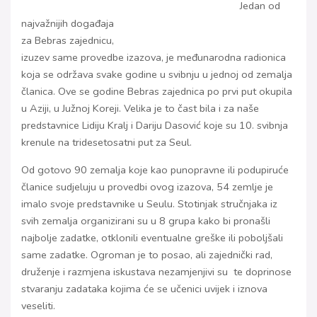
J
edan od
najvažnijih događaja
za Bebras zajednicu,
izuzev same provedbe izazova, je međunarodna radionica
koja se održava svake godine u svibnju u jednoj od zemalja
članica. Ove se godine Bebras zajednica po prvi put okupila
u Aziji, u Južnoj Koreji. Velika je to čast bila i za naše
predstavnice Lidiju Kralj i Dariju Dasović koje su 10. svibnja
krenule na tridesetosatni put za Seul.
Od gotovo 90 zemalja koje kao punopravne ili podupiruće
članice sudjeluju u provedbi ovog izazova, 54 zemlje je
imalo svoje predstavnike u Seulu. Stotinjak stručnjaka iz
svih zemalja organizirani su u 8 grupa kako bi pronašli
najbolje zadatke, otklonili eventualne greške ili poboljšali
same zadatke. Ogroman je to posao, ali zajednički rad,
druženje i razmjena iskustava nezamjenjivi su te doprinose
stvaranju zadataka kojima će se učenici uvijek i iznova
veseliti.