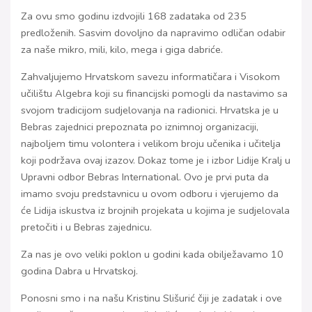
Za ovu smo godinu izdvojili 168 zadataka od 235
predloženih. Sasvim dovoljno da napravimo odličan odabir
za naše mikro, mili, kilo, mega i giga dabriće.
Zahvaljujemo Hrvatskom savezu informatičara i Visokom
učilištu Algebra koji su financijski pomogli da nastavimo sa
svojom tradicijom sudjelovanja na radionici. Hrvatska je u
Bebras zajednici prepoznata po iznimnoj organizaciji,
najboljem timu volontera i velikom broju učenika i učitelja
koji podržava ovaj izazov. Dokaz tome je i izbor Lidije Kralj u
Upravni odbor Bebras International. Ovo je prvi puta da
imamo svoju predstavnicu u ovom odboru i vjerujemo da
će Lidija iskustva iz brojnih projekata u kojima je sudjelovala
pretočiti i u Bebras zajednicu.
Za nas je ovo veliki poklon u godini kada obilježavamo 10
godina Dabra u Hrvatskoj.
Ponosni smo i na našu Kristinu Slišurić čiji je zadatak i ove