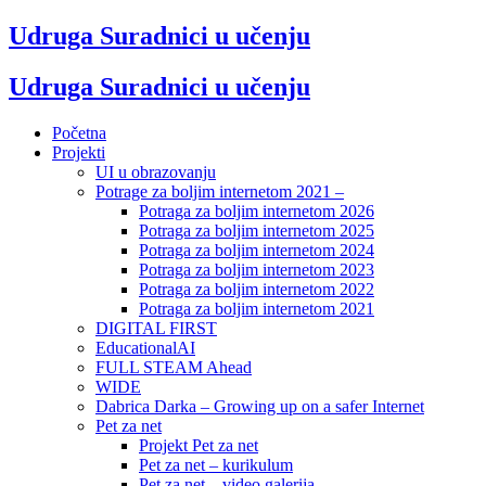
Udruga Suradnici u učenju
Udruga Suradnici u učenju
Početna
Projekti
UI u obrazovanju
Potrage za boljim internetom 2021 –
Potraga za boljim internetom 2026
Potraga za boljim internetom 2025
Potraga za boljim internetom 2024
Potraga za boljim internetom 2023
Potraga za boljim internetom 2022
Potraga za boljim internetom 2021
DIGITAL FIRST
EducationalAI
FULL STEAM Ahead
WIDE
Dabrica Darka – Growing up on a safer Internet
Pet za net
Projekt Pet za net
Pet za net – kurikulum
Pet za net – video galerija