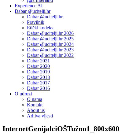
Igra Interland
Experience AI
Dabar @ucitelji.hr
Dabar @ucitelji.hr
Pravilnik
Etički kodeks
Dabar @ucitelji.hr 2026
Dabar @ucitelji.hr 2025
Dabar @ucitelji.hr 2024
Dabar @ucitelji.hr 2023
Dabar @ucitelji.hr 2022
Dabar 2021
Dabar 2020
Dabar 2019
Dabar 2018
Dabar 2017
Dabar 2016
O udruzi
O nama
Kontakt
About us
Arhiva vijesti
InternetGenijalciOŠTužno1_800x600