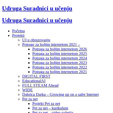
Udruga Suradnici u učenju
Udruga Suradnici u učenju
Početna
Projekti
UI u obrazovanju
Potrage za boljim internetom 2021 –
Potraga za boljim internetom 2026
Potraga za boljim internetom 2025
Potraga za boljim internetom 2024
Potraga za boljim internetom 2023
Potraga za boljim internetom 2022
Potraga za boljim internetom 2021
DIGITAL FIRST
EducationalAI
FULL STEAM Ahead
WIDE
Dabrica Darka – Growing up on a safer Internet
Pet za net
Projekt Pet za net
Pet za net – kurikulum
Pet za net – video galerija