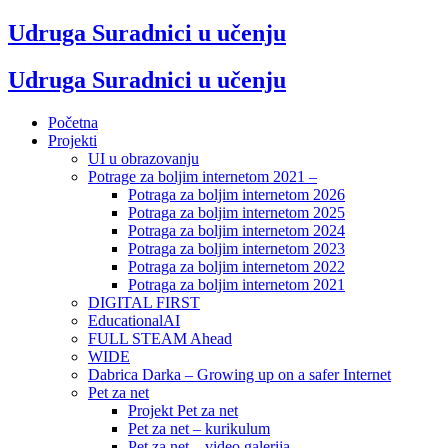
Udruga Suradnici u učenju
Udruga Suradnici u učenju
Početna
Projekti
UI u obrazovanju
Potrage za boljim internetom 2021 –
Potraga za boljim internetom 2026
Potraga za boljim internetom 2025
Potraga za boljim internetom 2024
Potraga za boljim internetom 2023
Potraga za boljim internetom 2022
Potraga za boljim internetom 2021
DIGITAL FIRST
EducationalAI
FULL STEAM Ahead
WIDE
Dabrica Darka – Growing up on a safer Internet
Pet za net
Projekt Pet za net
Pet za net – kurikulum
Pet za net – video galerija