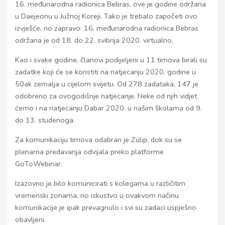
16. međunarodna radionica Bebras, ove je godine održana
u Daejeonu u Južnoj Koreji. Tako je trebalo započeti ovo
izvješće, no zapravo: 16. međunarodna radionica Bebras
održana je od 18. do 22. svibnja 2020. virtualno.
Kao i svake godine, članovi podijeljeni u 11 timova birali su
zadatke koji će se koristiti na natjecanju 2020. godine u
50ak zemalja u cijelom svijetu. Od 278 zadataka, 147 je
odobreno za ovogodišnje natjecanje. Neke od njih vidjet
ćemo i na natjecanju Dabar 2020. u našim školama od 9.
do 13. studenoga.
Za komunikaciju timova odabran je Zulip, dok su se
plenarna predavanja odvijala preko platforme
GoToWebinar.
Izazovno je bilo komunicirati s kolegama u različitim
vremenski zonama, no iskustvo u ovakvom načinu
komunikacije je ipak prevagnulo i svi su zadaci uspješno
obavljeni.