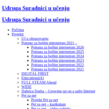
Udruga Suradnici u učenju
Udruga Suradnici u učenju
Početna
Projekti
UI u obrazovanju
Potrage za boljim internetom 2021 –
Potraga za boljim internetom 2026
Potraga za boljim internetom 2025
Potraga za boljim internetom 2024
Potraga za boljim internetom 2023
Potraga za boljim internetom 2022
Potraga za boljim internetom 2021
DIGITAL FIRST
EducationalAI
FULL STEAM Ahead
WIDE
Dabrica Darka – Growing up on a safer Internet
Pet za net
Projekt Pet za net
Pet za net – kurikulum
Pet za net – video galerija