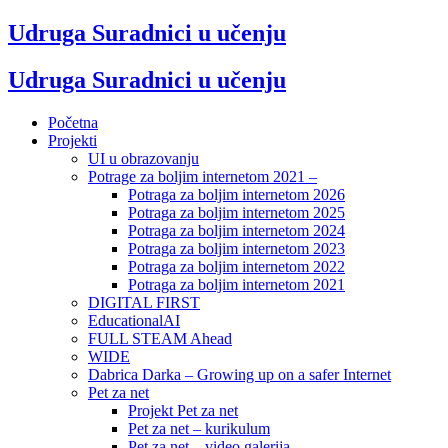
Udruga Suradnici u učenju
Udruga Suradnici u učenju
Početna
Projekti
UI u obrazovanju
Potrage za boljim internetom 2021 –
Potraga za boljim internetom 2026
Potraga za boljim internetom 2025
Potraga za boljim internetom 2024
Potraga za boljim internetom 2023
Potraga za boljim internetom 2022
Potraga za boljim internetom 2021
DIGITAL FIRST
EducationalAI
FULL STEAM Ahead
WIDE
Dabrica Darka – Growing up on a safer Internet
Pet za net
Projekt Pet za net
Pet za net – kurikulum
Pet za net – video galerija