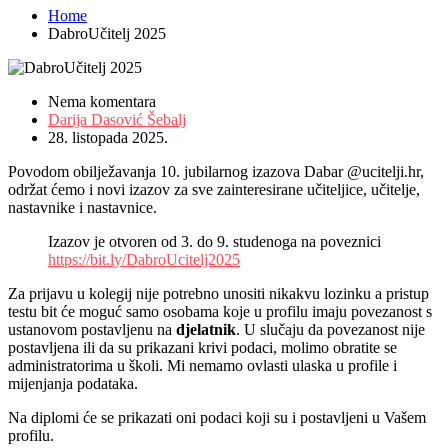
Home
DabroUčitelj 2025
Nema komentara
Darija Dasović Šebalj
28. listopada 2025.
Povodom obilježavanja 10. jubilarnog izazova Dabar @ucitelji.hr,
održat ćemo i novi izazov za sve zainteresirane učiteljice, učitelje,
nastavnike i nastavnice.
Izazov je otvoren od 3. do 9. studenoga na poveznici
https://bit.ly/DabroUcitelj2025
Za prijavu u kolegij nije potrebno unositi nikakvu lozinku a pristup
testu bit će moguć samo osobama koje u profilu imaju povezanost s
ustanovom postavljenu na
djelatnik
. U slučaju da povezanost nije
postavljena ili da su prikazani krivi podaci, molimo obratite se
administratorima u školi. Mi nemamo ovlasti ulaska u profile i
mijenjanja podataka.
Na diplomi će se prikazati oni podaci koji su i postavljeni u Vašem
profilu.