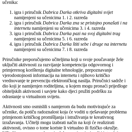
učenika:
igra i priručnik
Dabrica Darka otkriva digitalni svijet
namijenjeni su učenicima 1. i 2. razreda
igra i priručnik
Dabrica Darka zna se pristojno ponašati i na
internetu
namijenjeni su učenicima 3. i 4. razreda
igra i priručnik
Dabrica Darka pazi na svoj digitalni trag
namijenjeni su učenicima 5. i 6. razreda
igra i priručnik
Dabrica Darka štiti sebe i druge na internetu
namijenjeni su učenicima 7. i 8. razreda
Priručnike preporučujemo učiteljima koji u svoje poučavanje žele
uključiti aktivnosti za razvijanje kompetencija odgovornog i
primjerenog korištenja digitalne tehnologije, prepoznavanje
vjerodostojnosti informacija na internetu i njihovo kritičko
vrednovanje te prevenciju elektroničkog nasilja. Priručnici sadrže i
dio koji je namijenjen roditeljima, u kojem mogu pronaći prijedloge
obiteljskih aktivnosti i savjete kako djeci pružiti podršku za
odrastanje u virtualnom svijetu.
Aktivnosti smo osmislili s namjerom da budu motivirajuće za
učenike, da potiču radoznalost koja će voditi u rješavanje problema
primjenom kritičkog promišljanja i istraživanja te kreativnog
izražavanja. Učitelji mogu izabrati način na koji će realizirati
aktivnosti, ovisno o tome koriste li virtualno ili fizičko okružje.