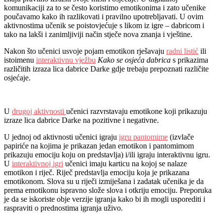
komunikaciji za to se često koristimo emotikonima i zato učenike
poučavamo kako ih razlikovati i pravilno upotrebljavati. U ovim
aktivnostima učenik se poistovjećuje s likom iz igre – dabricom i
tako na lakši i zanimljiviji način stječe nova znanja i vještine.
Nakon što učenici usvoje pojam emotikon rješavaju
radni listić
ili
istoimenu
interaktivnu vježbu
Kako se osjeća dabrica
s prikazima
različitih izraza lica dabrice Darke gdje trebaju prepoznati različite
osjećaje.
U
drugoj aktivnosti
učenici razvrstavaju emotikone koji prikazuju
izraze lica dabrice Darke na pozitivne i negativne.
U jednoj od aktivnosti učenici igraju
igru pantomime
(
izvlače
papiriće na kojima je prikazan jedan emotikon i pantomimom
prikazuju emociju koju on predstavlja) i/ili igraju interaktivnu igru.
U
interaktivnoj igri
učenici imaju karticu na kojoj se nalaze
emotikon i riječ. Riječ predstavlja emociju koja je prikazana
emotikonom. Slova su u riječi izmiješana i zadatak učenika je da
prema emotikonu ispravno slože slova i otkriju emociju. Preporuka
je da se iskoriste obje verzije igranja kako bi ih mogli usporediti i
raspraviti o
prednostima igranja uživo.