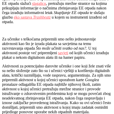
EE otpadu slažući
slagalicu
, pretražuju mrežne stranice na kojima
prikupljaju informacije o načinima zbrinjavanja EE otpada nakon
čega izrađuju informativni letak
Skupljanje EE otpada
te slušaju
glazbu
eko sastava
Trashbeatz
u kojem su instrumenti izrađeni od
otpada.
Za učenike s teškoćama pripremili smo nešto jednostavnije
aktivnosti kao što je izrada plakata sa savjetima na temu
razvrstavanja otpada
Što može učiniti svatko od nas?.
U toj
aktivnosti postoje već pripremljeni
savjeti
od kojih učenici izrađuju
plakat u nekom digitalnom alatu ili na hamer papiru.
Aktivnosti za potencijalno darovite učenike i one koji žele znati više
su nešto složenije zato što su i učenici vještiji u korištenju digitalnih
alata, kritički razmišljaju, vode raspravu, argumentiraju. Za njih smo
pripremili aktivnost u kojoj učenici uporabom karte
Googlea
pronalaze odlagališta EE otpada najbliže njihovoj školi, zatim
aktivnost u kojoj učenici pretražuju mrežne stranice i provode
istraživanje o zdravstvenim problemima koji se mogu povećati zbog
neadekvatnog zbrinjavanja EE otpada, nakon čega raspravljaju i
iznose zaključke provedenog istraživanja. Kako su ovi učenici često
domišljati, pripremili smo aktivnost u kojoj imaju zadatak osmisliti
prijedloge ponovne uporabe nekih otpadnih materijala.