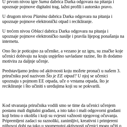
U prvom nivou igre
Šuma
dabrica Darka odgovara na pitanja i
upoznaje pojmove digitalni trag, lažni profili i autorsko pravo.
U drugom nivou
Planina
dabrica Darka odgovara na pitanja i
upoznaje pojmove elektronički otpad i recikliranje.
U trećem nivou
Oblaci
dabrica Darka odgovara na pitanja i
upoznaje pojmove elektroničko nasilje i pravila lijepog ponašanja na
internetu.
Ono što je poticajno za učenike, a vezano je uz igru, su značke koje
učenici dobivaju na kraju uspješno savladane razine, što ih dodatno
motivira za daljnje učenje.
Predstavljamo jednu od aktivnosti koju možete pronaći u našem 3.
priručniku pod nazivom
Što je EE otpad?
U njoj se učenici
upoznaju s pojmom EE otpada, uče o vrstama otpada, što je
recikliranje i što učiniti s uređajima koji su se pokvarili.
Kod stvaranja priručnika vodili smo se time da učenici učenjem
postanu mali digitalni građani, a isto tako i mali odgovorni građani
koji brinu o okolišu i koji su svjesni važnosti njegovog očuvanja.
Pripremljeni zadaci su raznoliki, zanimljivi, kreativni i primjereni
njihovoj dobi pa tako u spomenutoj aktivnosti učenici mogu učiti o