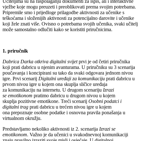
Učiteljima su na raspolaganju dokumenti za ispis, ali i interaktivne
vježbe koje mogu preuzeti i preoblikovati prema svojim potrebama.
Pripremile smo i prijedloge prilagodbe aktivnosti za učenike s
teškoćama i složenijih aktivnosti za potencijalno darovite i učenike
koji žele znati više. Ovisno o potrebama svojih učenika, svaki učitelj
može samostalno odlučiti kako se koristiti priručnicima.
1. priručnik
Dabrica Darka otkriva digitalni svijet
prvi je od četiri priručnika
koji prati dabricu u njenim avanturama. U priručniku su 3 scenarija
poučavanja i koncipirani su tako da svaki odgovara jednom nivou
igre. Prvi scenarij
Digitalni uređaji za komunikaciju
prati dabricu u
prvom nivou igre u kojem ona skuplja sličice uređaja
za komunikaciju na internetu. U drugom scenariju
Izrazi
se emotikonom
pratimo dabricu u drugom nivou u kojem
skuplja pozitivne emotikone. Treći scenarij
Osobni podatci i
digitalni trag
prati dabricu u trećem nivou igre u kojem
ona prepoznaje osobne podatke i osnovna pravila ponašanja u
virtualnom okružju.
Predstavljamo nekoliko aktivnosti iz 2. scenarija
Izrazi se
emotikonom
. Važno je da učenici u svakodnevnoj komunikaciji
znaju pravilno izraziti svoje misli i osjećaje. U digitalnoj