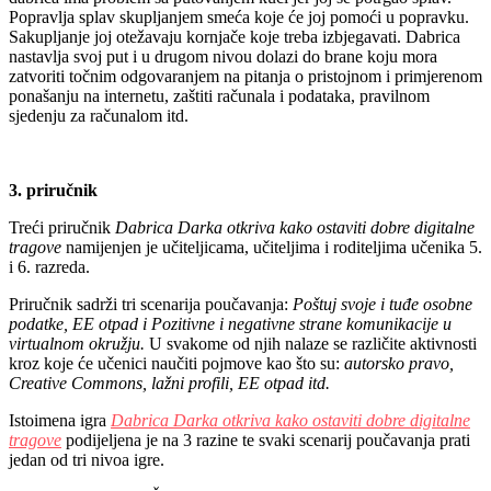
Popravlja splav skupljanjem smeća koje će joj pomoći u popravku.
Sakupljanje joj otežavaju kornjače koje treba izbjegavati. Dabrica
nastavlja svoj put i u drugom nivou dolazi do brane koju mora
zatvoriti točnim odgovaranjem na pitanja o pristojnom i primjerenom
ponašanju na internetu, zaštiti računala i podataka, pravilnom
sjedenju za računalom itd.
3. priručnik
Treći priručnik
Dabrica Darka otkriva kako ostaviti dobre digitalne
tragove
namijenjen je učiteljicama, učiteljima i roditeljima učenika 5.
i 6. razreda.
Priručnik sadrži tri scenarija poučavanja:​
Poštuj svoje i tuđe osobne
podatke
, EE otpad i Pozitivne i negativne strane komunikacije u
virtualnom okružju.
U svakome od njih nalaze se različite aktivnosti
kroz koje će učenici naučiti pojmove kao što su:
autorsko pravo,
Creative Commons, lažni profili, EE otpad itd.
Istoimena igra
Dabrica Darka otkriva kako ostaviti dobre digitalne
tragove
podijeljena je na 3 razine te svaki scenarij poučavanja prati
jedan od tri nivoa igre.