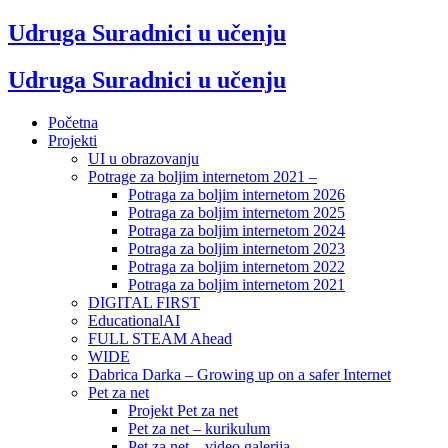
Udruga Suradnici u učenju
Udruga Suradnici u učenju
Početna
Projekti
UI u obrazovanju
Potrage za boljim internetom 2021 –
Potraga za boljim internetom 2026
Potraga za boljim internetom 2025
Potraga za boljim internetom 2024
Potraga za boljim internetom 2023
Potraga za boljim internetom 2022
Potraga za boljim internetom 2021
DIGITAL FIRST
EducationalAI
FULL STEAM Ahead
WIDE
Dabrica Darka – Growing up on a safer Internet
Pet za net
Projekt Pet za net
Pet za net – kurikulum
Pet za net – video galerija