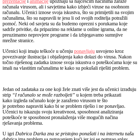
prezentacije
i
animacije
upoznaju sa najčešćim načinima zaraze
računala virusom, ali i savjetima kako izbjeći viruse na osobnom
računalu. Učenici iznose svoja iskustva, što su primijetili na svojim
računalima, što su napravili te jesu li od svojih roditelja potražili
pomoć. Neki od savjeta su da budemo oprezni s porukama koje
sadrže privitke, da pripazimo na reklame u online igrama, da ne
preuzimamo neprovjere programe i da izbjegavamo sumnjive
mrežne stranice.
Učenici koji imaju teškoće u učenju
ponavljaju
usvojeno kroz
povezivanje ilustracija i objašnjenja kako dolazi do virusa. Nakon
točno riješenog zadatka iznose svoja iskustva o poteškoćama koje su
imali na vlastitim računalima te kako su pokušali riješiti problem.
Jedan od zadataka za one koji žele znati više jest da učenici izrađuju
strip
“I računalo se može razboljeti”
u kojem treba prikazati
kako izgleda računalo koje je zaraženo virusom te što
je potrebno napraviti kako bi se problem riješio i ne ponavljao.
Učenici tu iskazuju svoju kreativnost, sposobnost analiziranja
poteškoće te sposobnost pronalaženja više mogućih načina
rješavanja problema.
U igri
Dabrica Darka zna se pristojno ponašati i na internetu
naša
dabrica ima problem sa putovanjem kući jer joj se potrgao splav.