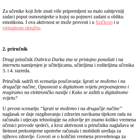
Za učenike koji žele znati više pripremljeni su malo zahtjevniji
zadaci poput osmosmjerke u kojoj su p
ojmovi zadani u obliku
emotikona. I ova aktivnost se može provesti i u
fizičkom
i u
virtualnom okružju
.
2. priručnik
Drugi priručnik
Dabrica Darka zna se pristojno ponašati i na
internetu
namijenjen je učiteljicama, učiteljima i roditeljima učenika
3. i 4. razreda.
Priručnik sadrži tri scenarija poučavanja:​
Igrati se možemo i na
drugačije načine, Opasnosti u digitalnom svijetu prepoznajemo i
reagiramo na elektroničko nasilje i Kako se zaštiti u digitalnome
svijetu?
U prvom scenariju
“Igrati se možemo i na drugačije načine”
naglasak se daje razgibavanju i zdravim navikama tijekom rada na
računalu i utjecaju tehnologije na zdravlje jer znamo koliko vremena
učenici provode sjedeći, a kroz aktivnosti u priručniku naglašava se
štetnost prekomjerne upotrebe računala i mobilnih uređaja za
njihovo zdravlje. Govori se o količini vremena provedenoga za