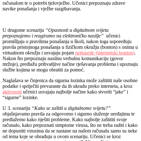
računalom te o potrebi tjelovježbe. Učenici prepoznaju zdrave
navike ponašanja i vježbe razgibavanja.
U drugome scenariju
“Opasnosti u digitalnom svijetu
prepoznajemo i reagiramo na elektroničko nasilje”
učenici
promišljaju o pravilima ponašanja u školi, nakon toga uspoređuju
pravila pristojnoga ponašanja u fizičkom okružju (bonton) s onima u
virtualnom okružju i usvajaju pojam
netiquette
(internetski bonton)
.
Nakon što prepoznaju nasilnu verbalnu komunikaciju (govor
mržnje), predlažu prihvatljive načine rješavanja problema i upoznaju
službe kojima se mogu obratiti za pomoć.
Naglašava se činjenica da sigurna lozinka može zaštititi naše osobne
podatke i spriječiti prevarante da ih ukradu preko interneta, a kroz
aktivnosti
učenici usvajaju najbolje načine kako stvoriti “jake” i
“sigurne” lozinke.
U 3. scenariju
“Kako se zaštiti u digitalnome svijetu?”
objašnjavamo pravila za odgovorno i sigurno služenje uređajima te
predlažemo kako riješiti probleme. Kako najbolje zaštititi svoje
računalo, kako prepoznati simptome virusa, što ne treba raditi i kako
ne dopustiti virusima da se nastane na našem računalu samo su neke
od tema koje se obrađuju u ovom scenariju. Učenici se kroz