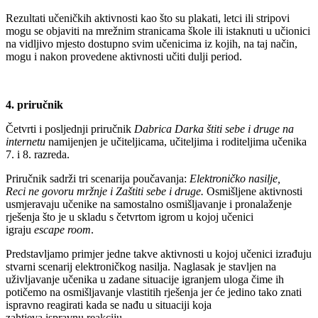
Rezultati učeničkih aktivnosti kao što su plakati, letci ili stripovi
mogu se objaviti na mrežnim stranicama škole ili istaknuti u učionici
na vidljivo mjesto dostupno svim učenicima iz kojih, na taj način,
mogu i nakon provedene aktivnosti učiti dulji period.
4. priručnik
Četvrti i posljednji priručnik
Dabrica Darka štiti sebe i druge na
internetu
namijenjen je učiteljicama, učiteljima i roditeljima učenika
7. i 8. razreda.
Priručnik sadrži tri scenarija poučavanja:​
Elektroničko nasilje,
Reci ne govoru mržnje​ i Zaštiti sebe i druge.
Osmišljene aktivnosti
usmjeravaju učenike na samostalno osmišljavanje i pronalaženje
rješenja što je u skladu s četvrtom igrom u kojoj učenici
igraju
escape
room
.
Predstavljamo primjer jedne takve aktivnosti u kojoj učenici izrađuju
stvarni scenarij elektroničkog nasilja. Naglasak je stavljen na
uživljavanje učenika u zadane situacije igranjem uloga čime ih
potičemo na osmišljavanje vlastitih rješenja jer će jedino tako znati
ispravno reagirati kada se nađu u situaciji koja
zahtjeva ispravnu reakciju.