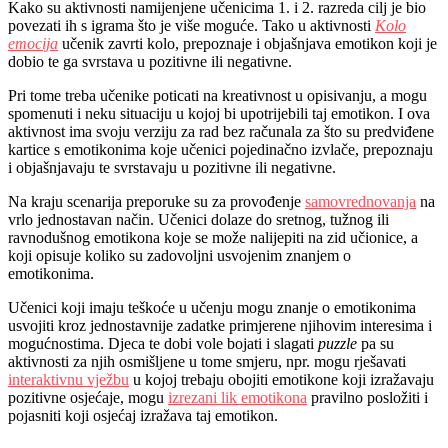
Kako su aktivnosti namijenjene učenicima 1. i 2. razreda cilj je bio
povezati ih s igrama što je više moguće. Tako u aktivnosti
Kolo
emocija
učenik zavrti kolo, prepoznaje i objašnjava emotikon koji je
dobio te ga svrstava u pozitivne ili negativne.
Pri tome treba učenike poticati na kreativnost u opisivanju, a mogu
spomenuti i neku situaciju u kojoj bi upotrijebili taj emotikon. I ova
aktivnost ima svoju verziju za rad bez računala za što su predviđene
kartice s emotikonima koje u
čenici pojedinačno izvlače, prepoznaju
i objašnjavaju te svrstavaju u pozitivne ili negativne.
Na kraju scenarija preporuke su za provođenje
samovrednovanja
na
vrlo jednostavan način. Učenici dolaze do sretnog, tužnog ili
ravnodušnog emotikona koje se može nalijepiti na zid učionice, a
koji opisuje koliko su zadovoljni usvojenim znanjem o
emotikonima.
Učenici koji imaju teškoće u učenju mogu znanje o emotikonima
usvojiti kroz jednostavnije zadatke primjerene njihovim interesima i
mogućnostima. Djeca te dobi vole bojati i slagati
puzzle
pa su
aktivnosti za njih osmišljene u tome smjeru, n
pr. mogu rješavati
interaktivnu vježbu
u kojoj trebaju obojiti emotikone koji izražavaju
pozitivne osjećaje, mogu
izrezani lik emotikona
pravilno posložiti i
pojasniti koji osjećaj izražava taj emotikon.