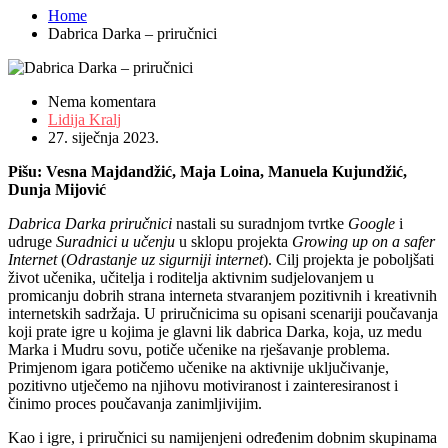
Home
Dabrica Darka – priručnici
Nema komentara
Lidija Kralj
27. siječnja 2023.
Pišu: Vesna Majdandžić,
Maja Loina,
Manuela Kujundžić,
Dunja Mijović
Dabrica Darka priručnici
nastali su suradnjom tvrtke
Google
i
udruge
Suradnici u učenju
u sklopu projekta
Growing up on a safer
Internet
(
Odrastanje uz sigurniji internet
). Cilj projekta je poboljšati
život učenika, učitelja i roditelja aktivnim sudjelovanjem u
promicanju dobrih strana interneta stvaranjem pozitivnih i kreativnih
internetskih sadržaja. U priručnicima su opisani scenariji poučavanja
koji prate igre u kojima je glavni lik dabrica Darka, koja, uz medu
Marka i Mudru sovu, potiče učenike na rješavanje problema.
Primjenom igara potičemo učenike na aktivnije uključivanje,
pozitivno utječemo na njihovu motiviranost i zainteresiranost i
činimo proces poučavanja zanimljivijim.
Kao i igre, i priručnici su namijenjeni određenim dobnim skupinama