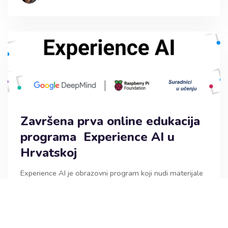
Završena prva online edukacija
programa Experience AI u
Hrvatskoj
Experience AI je obrazovni program koji nudi materijale
izrađene u skladu s najnovijim spoznajama o umjetnoj
inteligenciji i strojnom učenju za učitelje i učiteljice koji
poučavaju učenice i učenike od 11 do 14 godina. Nastao
je u suradnji s Raspberry Pi Foundation i Google