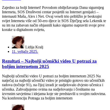
Zajedno za bolji Internet! Povodom obilježavanja Dana sigurnijeg
Interneta, SOS Društveni centar posjetili su Internet genijalci –
internauti Maša, Alex i Net. Ovaj veseli trio približio je beskrajni
svijet Interneta više od 50-ero djece iz SOS Dječjeg sela Lekenik te
su im na zabavan način objasnili kako sigurno napraviti svoje prve
korake u digitalnom svijetu,
Lidija Kralj
11. veljače 2025.
Rezultati – Najbolji učenički video U potrazi za
boljim internetom 2025
Najbolji učenički video U potrazi za boljim internetom 2025 Na
natječaj za najbolji učenički video je pristiglo gotovo sto učeničkih
radova (točnije 91), na čijoj izradi je sudjelovalo dvjesto učenica i
učenika. Zahvaljujemo svima na sudjelovanju i čestitamo na
izvrsnim savjetima i idejama koje ste predstavili u svojim radovima.
Na konferenciju Potraga za boljim internetom