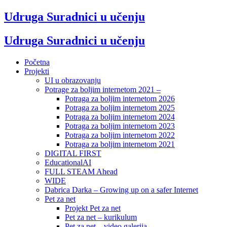
Udruga Suradnici u učenju
Udruga Suradnici u učenju
Početna
Projekti
UI u obrazovanju
Potrage za boljim internetom 2021 –
Potraga za boljim internetom 2026
Potraga za boljim internetom 2025
Potraga za boljim internetom 2024
Potraga za boljim internetom 2023
Potraga za boljim internetom 2022
Potraga za boljim internetom 2021
DIGITAL FIRST
EducationalAI
FULL STEAM Ahead
WIDE
Dabrica Darka – Growing up on a safer Internet
Pet za net
Projekt Pet za net
Pet za net – kurikulum
Pet za net – video galerija