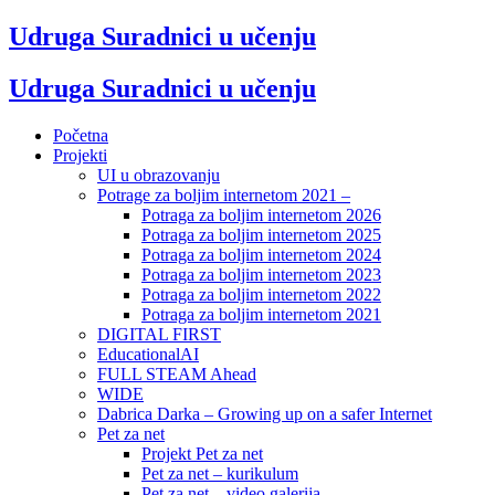
Udruga Suradnici u učenju
Udruga Suradnici u učenju
Početna
Projekti
UI u obrazovanju
Potrage za boljim internetom 2021 –
Potraga za boljim internetom 2026
Potraga za boljim internetom 2025
Potraga za boljim internetom 2024
Potraga za boljim internetom 2023
Potraga za boljim internetom 2022
Potraga za boljim internetom 2021
DIGITAL FIRST
EducationalAI
FULL STEAM Ahead
WIDE
Dabrica Darka – Growing up on a safer Internet
Pet za net
Projekt Pet za net
Pet za net – kurikulum
Pet za net – video galerija