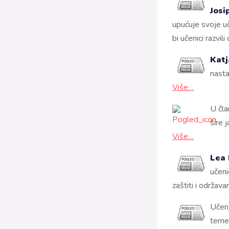
Josip
upućuje svoje u
bi učenici razvi
Katj
nasta
Više…
U čl
šire 
Više…
Lea
učeni
zaštiti i održav
Učenj
temel