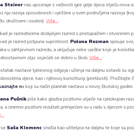
a Steiner
nas upoznaje s važnosti igre gdje djeca stječu nova is
oz nju razvija sposobnosti i vještine u svim područjima razvoja (kog
čki, društveni i osobni).
Više…
ad je razrednicima dodijeljen razred s pristupačnim i otvorenim p
ad je razred potpuna suprotnost.
Polona Rozman
opisuje svo
ika u zahtjevnom razredu, a uključuje neke vježbe koje je koristil
dnostavnom cilju: osjećati se dobro u školi.
Više…
tatak nastave tjelesnog odgoja i učenja na daljinu ostavili su o
bnostima djece, kao i njihovoj konstituciji (pretilosti). Pročitajte 
saznajte n
a koji su način planirali nastavu u novoj školskoj godini
ana Pušnik
piše kako glazba pozitivno utječe na cjelokupan raz
, a iznimno pozitivni rezultati primijećeni su u radu s djecom s p
e…
 se
Saša Klemenc
snašla kao učiteljica na daljinu te koje su poz