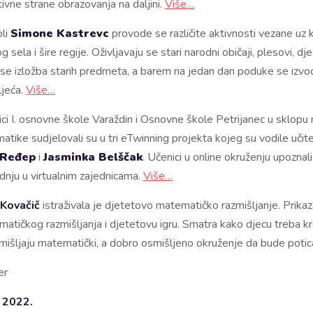
ivne strane obrazovanja na daljini.
Više…
oli
Simone Kastrevc
provode se različite aktivnosti vezane uz 
g sela i šire regije. Oživljavaju se stari narodni običaji, plesovi, dj
 se izložba starih predmeta, a barem na jedan dan poduke se izvo
ljeća.
Više…
ci I. osnovne škole Varaždin i Osnovne škole Petrijanec u sklopu
matike sudjelovali su u tri eTwinning projekta kojeg su vodile učite
 Ređep
i
Jasminka Belščak
. Učenici u online okruženju upoznali
dnju u virtualnim zajednicama.
Više…
 Kovačič
istraživala je djetetovo matematičko razmišljanje. Prikaz
atičkog razmišljanja i djetetovu igru. Smatra kako djecu treba kroz
zmišljaju matematički, a dobro osmišljeno okruženje da bude potic
er
n 2022.