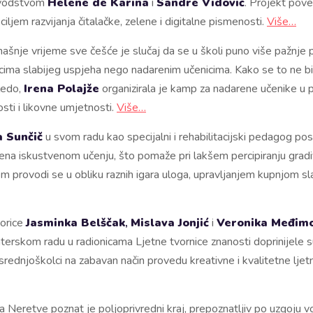
vodstvom
Helene de Karina
i
Sandre Vidović
. Projekt pove
s ciljem razvijanja čitalačke, zelene i digitalne pismenosti.
Više…
ašnje vrijeme sve češće je slučaj da se u školi puno više pažnje
cima slabijeg uspjeha nego nadarenim učenicima. Kako se to ne b
ledo,
Irena Polajže
organizirala je kamp za nadarene učenike u 
sti i likovne umjetnosti.
Više…
a Sunčič
u svom radu kao specijalni i rehabilitacijski pedagog p
na iskustvenom učenju, što pomaže pri lakšem percipiranju gradiv
 provodi se u obliku raznih igara uloga, upravljanjem kupnjom slat
orice
Jasminka Belščak
,
Mislava Jonjić
i
Veronika Međim
terskom radu u radionicama Ljetne tvornice znanosti doprinijele 
srednjoškolci na zabavan način provedu kreativne i kvalitetne ljet
a Neretve poznat je poljoprivredni kraj, prepoznatljiv po uzgoju vo