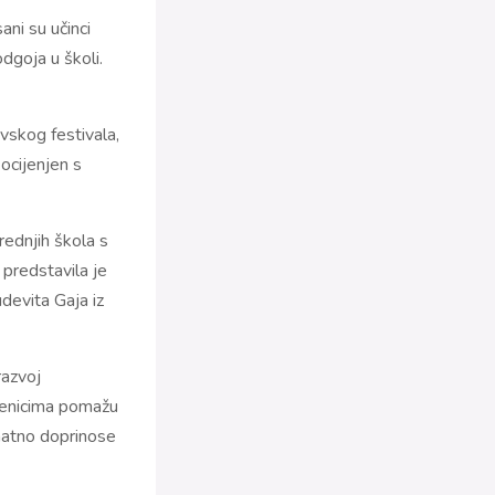
ani su učinci
dgoja u školi.
vskog festivala,
ocijenjen s
rednjih škola s
predstavila je
devita Gaja iz
razvoj
učenicima pomažu
natno doprinose