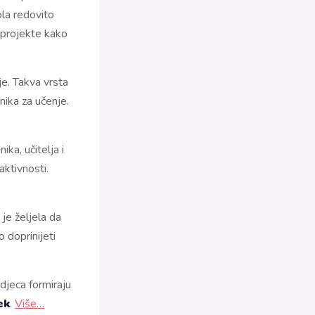
ola redovito
 projekte kako
je. Takva vrsta
nika za učenje.
ika, učitelja i
aktivnosti.
je željela da
 doprinijeti
djeca formiraju
ek
.
Više…