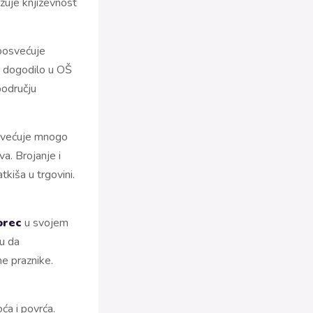
zuje književnost
 posvećuje
i dogodilo u OŠ
području
osvećuje mnogo
a. Brojanje i
kiša u trgovini.
orec
u svojem
su da
ne praznike.
ća i povrća.