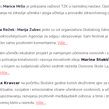
du
Marice Mršo
je prikazana važnost TZK u razrednoj nastavi. Opis
anja na zdravlje učenika i uloga učitelja u provedbi zdravstvenog o
ša Režek
i
Marija Zubec
jedni su od organizatora Globalnog šaho
okroviteljstvom Agencije za odgoj i obrazovanje. Sam festival je 
aćen samo pozitivnim komentarima.
Više…
alni učenički inkubator projekt je namijenjen učenicima osnovnih i s
m poticanja kreativnosti i razvoja inovativnih ideja.
Marina Stokić
e u kojem su sudjelovali učenici sedmih razreda Osnovne škole Lju
Više…
a Kravcar
na početku školske godine koristi društvene igre za 
ektualne, socijalne i emocionalne strane učenikove osobnosti, a 
oznavanju, razvijanju pozitivnih međuljudskih odnosa, a time i z
tvenoj klimi u razredu.
Više…