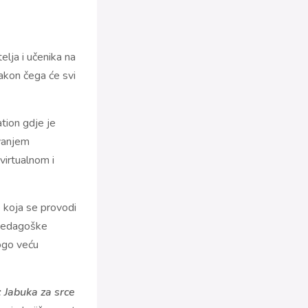
elja i učenika na
akon čega će svi
tion gdje je
uvanjem
virtualnom i
e koja se provodi
e pedagoške
ogo veću
: Jabuka za srce