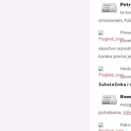
Petr
te kr
emocionalni, fizi
Ponek
ponek
iskustvo razredn
korake prema je
Nedos
sposo
Suholežnika
i 
Rom
mozga
potrebama.
Viš
Kako