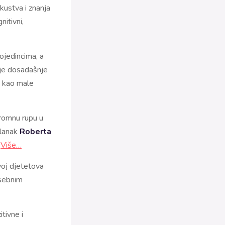
kustva i znanja
nitivni,
ojedincima, a
je dosadašnje
a kao male
gromnu rupu u
članak
Roberta
.
Više…
voj djetetova
osebnim
itivne i