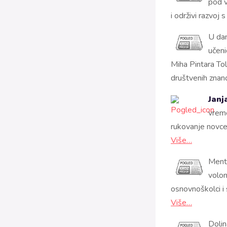
pod 
i održivi razvoj 
U dan
učeni
Miha Pintara To
društvenih znano
Janj
vreme
rukovanje novcem
Više…
Ment
volon
osnovnoškolci i 
Više…
Dolin