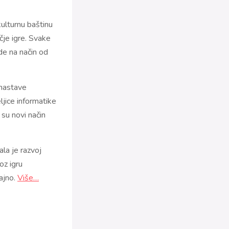
kulturnu baštinu
ečje igre. Svake
de na način od
 nastave
ljice informatike
 su novi način
ala je razvoj
 igru ​​
ajno.
Više…