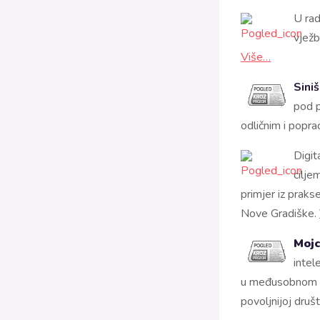
U ra
vježb
Više…
Sini
pod p
odličnim i popr
Digit
cilje
primjer iz praks
Nove Gradiške.
Mojc
intel
u međusobnom up
povoljnijoj druš