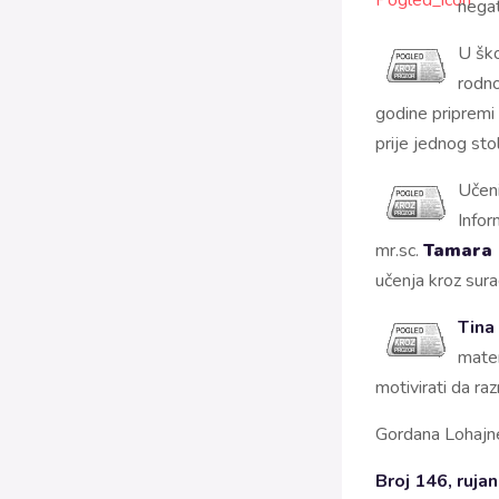
negat
U šk
rodno
godine pripremi
prije jednog sto
Učeni
Infor
mr.sc.
Tamara
učenja kroz sura
Tina
matem
motivirati da ra
Gordana Lohajn
Broj 146, ruja