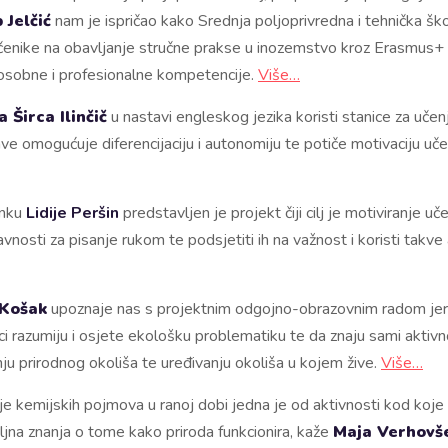
 Jelčić
nam je ispričao kako Srednja poljoprivredna i tehnička šk
čenike na obavljanje stručne prakse u inozemstvo kroz Erasmus+
li osobne i profesionalne kompetencije.
Više…
a Širca Ilinčič
u nastavi engleskog jezika koristi stanice za učen
ve omogućuje diferencijaciju i autonomiju te potiče motivaciju uče
anku
Lidije Peršin
predstavljen je projekt čiji cilj je motiviranje učen
javnosti za pisanje rukom te podsjetiti ih na važnost i koristi takve 
 Košak
upoznaje nas s projektnim odgojno-obrazovnim radom jer 
ci razumiju i osjete ekološku problematiku te da znaju sami aktivno
anju prirodnog okoliša te uređivanju okoliša u kojem žive.
Više…
e kemijskih pojmova u ranoj dobi jedna je od aktivnosti kod koje 
jna znanja o tome kako priroda funkcionira, kaže
Maja Verhovš