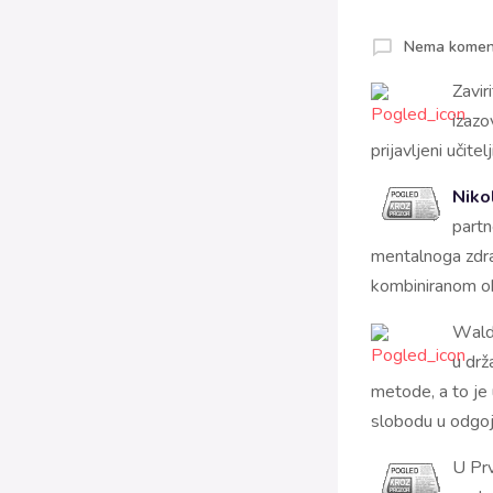
Nema komen
Zavir
izazo
prijavljeni učite
Niko
partn
mentalnoga zdrav
kombiniranom o
W
al
u dr
metode, a to je
slobodu u odgo
U Prv