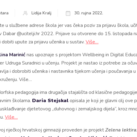
tara
Lidija Kralj
30. rujna 2022.
ite u službene adrese škola jer vas čeka poziv za prijavu škola, učit
v Dabar @ucitelji.hr 2022. Prijave su otvorene do 15. listopada n
lji dobiti upute za prijavu učenika u sustav.
Više…
lina Marinić
nas upoznaje s projektom Wellbeing in Digital Educa
er Udruga Suradnici u učenju. Projekt je nastao iz potrebe za oč
lja i dobrobiti učenika i nastavnika tijekom učenja i poučavanja u 
kruženju. Više…
dorfska pedagogija ima drugačija stajališta od klasične pedagogij
žavnim školama.
Daria Stejskal
opisala je koji je glavni cilj ov
 usklađivanje djetetovog „duhovnog i zemaljskog dijela“, kroz mn
ju.
Više…
oj riječkoj hrvatskoj gimnaziji proveden je projekt
Zelena lektira