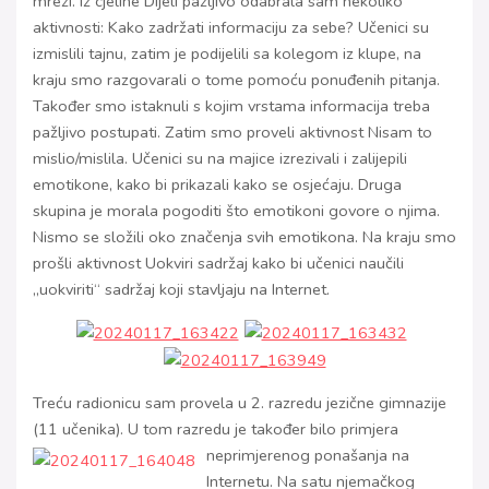
mreži. Iz cjeline Dijeli pažljivo odabrala sam nekoliko
aktivnosti: Kako zadržati informaciju za sebe? Učenici su
izmislili tajnu, zatim je podijelili sa kolegom iz klupe, na
kraju smo razgovarali o tome pomoću ponuđenih pitanja.
Također smo istaknuli s kojim vrstama informacija treba
pažljivo postupati. Zatim smo proveli aktivnost Nisam to
mislio/mislila. Učenici su na majice izrezivali i zalijepili
emotikone, kako bi prikazali kako se osjećaju. Druga
skupina je morala pogoditi što emotikoni govore o njima.
Nismo se složili oko značenja svih emotikona. Na kraju smo
prošli aktivnost Uokviri sadržaj kako bi učenici naučili
„uokviriti“ sadržaj koji stavljaju na Internet.
Treću radionicu sam provela u 2. razredu jezične gimnazije
(11 učenika). U tom razredu je takođ
er bilo primjera
neprimjerenog ponašanja na
Internetu. Na satu njemačkog