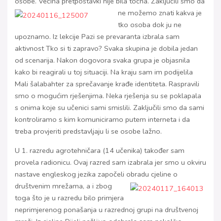
osobe. Većina pretpostavki nije bila točna.
Zaključili smo da
ne možemo znati kakva je
tko osoba dok ju ne
upoznamo. Iz lekcije Pazi se prevaranta izbrala sam
aktivnost Tko si ti zapravo? Svaka skupina je dobila jedan
od scenarija. Nakon dogovora svaka grupa je objasnila
kako bi reagirali u toj situaciji. Na kraju sam im podijelila
Mali šalabahter za sprečavanje krađe identiteta. Raspravili
smo o mogućim rješenjima. Neka rješenja su se poklapala
s onima koje su učenici sami smislili. Zaključili smo da sami
kontroliramo s kim komuniciramo putem interneta i da
treba provjeriti predstavljaju li se osobe lažno.
U 1. razredu agrotehničara (14 učenika) također sam
provela radionicu. Ovaj razred sam izabrala jer smo u okviru
nastave engleskog jezika započeli obradu cjeline o
društvenim mrežama, a i zbog
toga što je u razredu bilo primjera
neprimjerenog ponašanja u razrednoj grupi na društvenoj