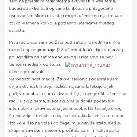
sam na pojedinim radionicama aktivnosti iz više tema,
budući su aktivnosti opisane kurikulumu prilagođene
osnovnoškolskom uzrastu i mojim učenicima nije trebalo
toliko vremena koliko je potrebno učenicima mlađeg
uzrasta.
Prvu radionicu sam održala pod satom razrednika u 4. a
razredu opće gimnazije (22 učenika). Inače, tijekom prvog
polugodišta na satima engleskog jezika smo se bavili
temom medija kroz što
su
učenici propitivali
vjerodostojnost medija. Za ovu radionicu odabrala sam
dvije aktivnosti iz dviju različitih cjelina. Iz lekcije Dijeli
pažljivo odabrala sam aktivnost Čiji je ovo profil. Učenici su
radili u skupinama, svaka skupina je dobila podatke o
internetskim aktivnostima jedne osobe. Na temelju onog
što su vidjeli, trebali su napisati ukratko kakve su to osobe,
što vole, što ne vole i do čega im je najviše stalo. Kad su
skupine završile s opisom, pročitala sam im kakve su to